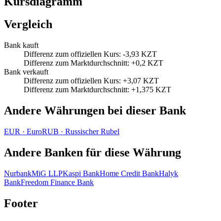
Kursdiagramm
Vergleich
Bank kauft
Differenz zum offiziellen Kurs
:
-3,93 KZT
Differenz zum Marktdurchschnitt
:
+0,2 KZT
Bank verkauft
Differenz zum offiziellen Kurs
:
+3,07 KZT
Differenz zum Marktdurchschnitt
:
+1,375 KZT
Andere Währungen bei dieser Bank
EUR
·
Euro
RUB
·
Russischer Rubel
Andere Banken für diese Währung
Nurbank
MiG LLP
Kaspi Bank
Home Credit Bank
Halyk
Bank
Freedom Finance Bank
Footer