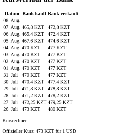
Datum
Bank kauft
Bank verkauft
08. Aug.
—
—
07. Aug.
465,8 KZT
472,8 KZT
06. Aug.
465,4 KZT
472,4 KZT
05. Aug.
467,6 KZT
474,6 KZT
04. Aug.
470 KZT
477 KZT
03. Aug.
470 KZT
477 KZT
02. Aug.
470 KZT
477 KZT
01. Aug.
470 KZT
477 KZT
31. Juli
470 KZT
477 KZT
30. Juli
470,4 KZT
477,4 KZT
29. Juli
471,8 KZT
478,8 KZT
28. Juli
471,2 KZT
478,2 KZT
27. Juli
472,25 KZT
479,25 KZT
26. Juli
473 KZT
480 KZT
Kursrechner
Offizieller Kurs: 473 KZT für 1 USD