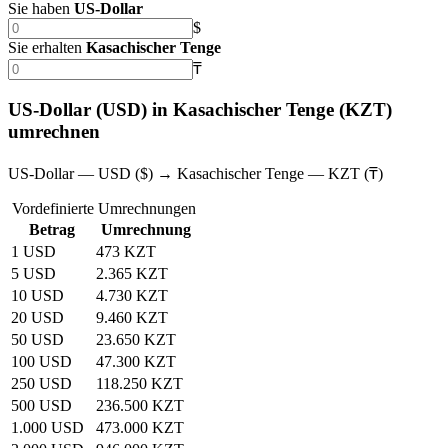
Sie haben
US‑Dollar
$
Sie erhalten
Kasachischer Tenge
₸
US‑Dollar (USD) in Kasachischer Tenge (KZT)
umrechnen
US‑Dollar — USD ($) → Kasachischer Tenge — KZT (₸)
Vordefinierte Umrechnungen
Betrag
Umrechnung
1 USD
473 KZT
5 USD
2.365 KZT
10 USD
4.730 KZT
20 USD
9.460 KZT
50 USD
23.650 KZT
100 USD
47.300 KZT
250 USD
118.250 KZT
500 USD
236.500 KZT
1.000 USD
473.000 KZT