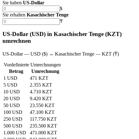
Sie haben
US‑Dollar
$
Sie erhalten
Kasachischer Tenge
₸
US‑Dollar (USD) in Kasachischer Tenge (KZT)
umrechnen
US‑Dollar — USD ($) → Kasachischer Tenge — KZT (₸)
Vordefinierte Umrechnungen
Betrag
Umrechnung
1 USD
471 KZT
5 USD
2.355 KZT
10 USD
4.710 KZT
20 USD
9.420 KZT
50 USD
23.550 KZT
100 USD
47.100 KZT
250 USD
117.750 KZT
500 USD
235.500 KZT
1.000 USD
471.000 KZT