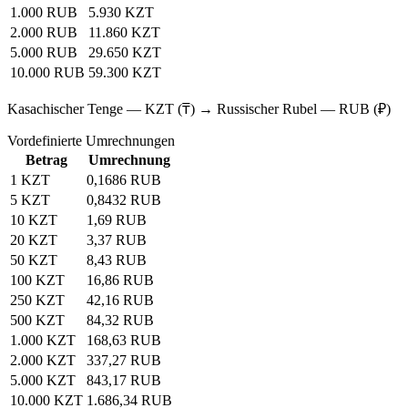
1.000 RUB
5.930 KZT
2.000 RUB
11.860 KZT
5.000 RUB
29.650 KZT
10.000 RUB
59.300 KZT
Kasachischer Tenge — KZT (₸) → Russischer Rubel — RUB (₽)
Vordefinierte Umrechnungen
Betrag
Umrechnung
1 KZT
0,1686 RUB
5 KZT
0,8432 RUB
10 KZT
1,69 RUB
20 KZT
3,37 RUB
50 KZT
8,43 RUB
100 KZT
16,86 RUB
250 KZT
42,16 RUB
500 KZT
84,32 RUB
1.000 KZT
168,63 RUB
2.000 KZT
337,27 RUB
5.000 KZT
843,17 RUB
10.000 KZT
1.686,34 RUB