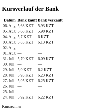
Kursverlauf der Bank
Datum
Bank kauft
Bank verkauft
06. Aug.
5,63 KZT
5,93 KZT
05. Aug.
5,68 KZT
5,98 KZT
04. Aug.
5,7 KZT
6 KZT
03. Aug.
5,83 KZT
6,13 KZT
02. Aug.
—
—
01. Aug.
—
—
31. Juli
5,79 KZT
6,09 KZT
30. Juli
—
—
29. Juli
5,9 KZT
6,2 KZT
28. Juli
5,93 KZT
6,23 KZT
27. Juli
5,95 KZT
6,25 KZT
26. Juli
—
—
25. Juli
—
—
24. Juli
5,92 KZT
6,22 KZT
Kursrechner