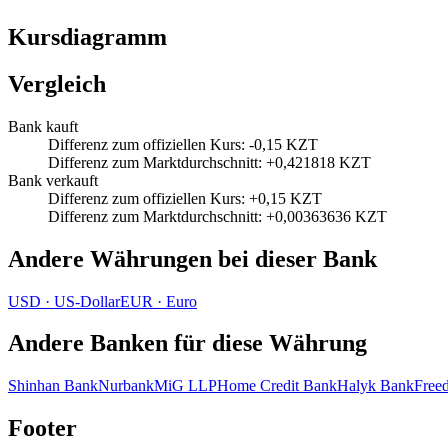
Kursdiagramm
Vergleich
Bank kauft
Differenz zum offiziellen Kurs
:
-0,15 KZT
Differenz zum Marktdurchschnitt
:
+0,421818 KZT
Bank verkauft
Differenz zum offiziellen Kurs
:
+0,15 KZT
Differenz zum Marktdurchschnitt
:
+0,00363636 KZT
Andere Währungen bei dieser Bank
USD
·
US‑Dollar
EUR
·
Euro
Andere Banken für diese Währung
Shinhan Bank
Nurbank
MiG LLP
Home Credit Bank
Halyk Bank
Free
Footer