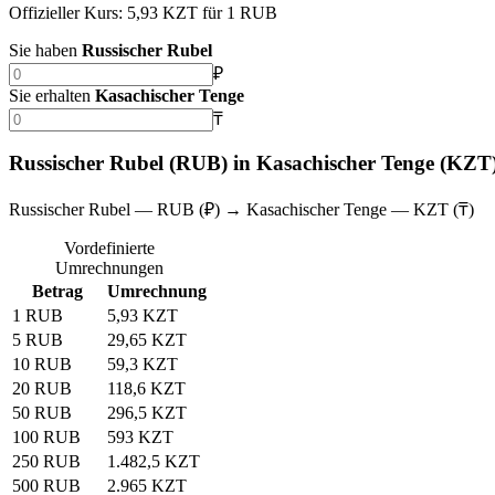
Offizieller Kurs: 5,93 KZT für 1 RUB
Sie haben
Russischer Rubel
₽
Sie erhalten
Kasachischer Tenge
₸
Russischer Rubel (RUB) in Kasachischer Tenge (KZ
Russischer Rubel — RUB (₽) → Kasachischer Tenge — KZT (₸)
Vordefinierte
Umrechnungen
Betrag
Umrechnung
1 RUB
5,93 KZT
5 RUB
29,65 KZT
10 RUB
59,3 KZT
20 RUB
118,6 KZT
50 RUB
296,5 KZT
100 RUB
593 KZT
250 RUB
1.482,5 KZT
500 RUB
2.965 KZT