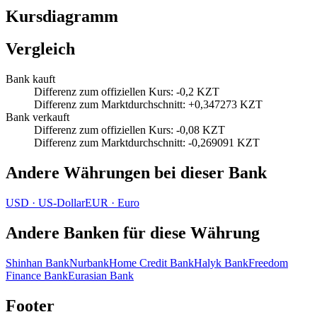
Kursdiagramm
Vergleich
Bank kauft
Differenz zum offiziellen Kurs
:
-0,2 KZT
Differenz zum Marktdurchschnitt
:
+0,347273 KZT
Bank verkauft
Differenz zum offiziellen Kurs
:
-0,08 KZT
Differenz zum Marktdurchschnitt
:
-0,269091 KZT
Andere Währungen bei dieser Bank
USD
·
US‑Dollar
EUR
·
Euro
Andere Banken für diese Währung
Shinhan Bank
Nurbank
Home Credit Bank
Halyk Bank
Freedom
Finance Bank
Eurasian Bank
Footer