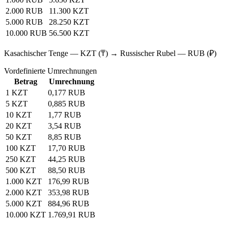
2.000 RUB
11.300 KZT
5.000 RUB
28.250 KZT
10.000 RUB
56.500 KZT
Kasachischer Tenge — KZT (₸) → Russischer Rubel — RUB (₽)
Vordefinierte Umrechnungen
Betrag
Umrechnung
1 KZT
0,177 RUB
5 KZT
0,885 RUB
10 KZT
1,77 RUB
20 KZT
3,54 RUB
50 KZT
8,85 RUB
100 KZT
17,70 RUB
250 KZT
44,25 RUB
500 KZT
88,50 RUB
1.000 KZT
176,99 RUB
2.000 KZT
353,98 RUB
5.000 KZT
884,96 RUB
10.000 KZT
1.769,91 RUB