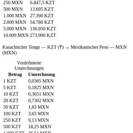
250 MXN
6.847,5 KZT
500 MXN
13.695 KZT
1.000 MXN
27.390 KZT
2.000 MXN
54.780 KZT
5.000 MXN
136.950 KZT
10.000 MXN
273.900 KZT
Kasachischer Tenge — KZT (₸) → Mexikanischer Peso — MXN
(MXN)
Vordefinierte
Umrechnungen
Betrag
Umrechnung
1 KZT
0,0365 MXN
5 KZT
0,1825 MXN
10 KZT
0,3651 MXN
20 KZT
0,7302 MXN
50 KZT
1,83 MXN
100 KZT
3,65 MXN
250 KZT
9,13 MXN
500 KZT
18,25 MXN