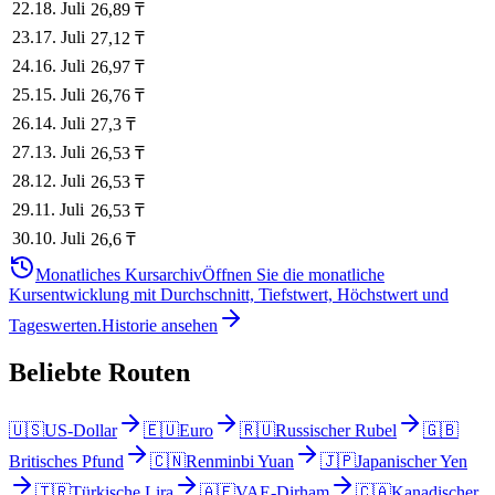
22
.
18. Juli
26,89
₸
23
.
17. Juli
27,12
₸
24
.
16. Juli
26,97
₸
25
.
15. Juli
26,76
₸
26
.
14. Juli
27,3
₸
27
.
13. Juli
26,53
₸
28
.
12. Juli
26,53
₸
29
.
11. Juli
26,53
₸
30
.
10. Juli
26,6
₸
Monatliches Kursarchiv
Öffnen Sie die monatliche
Kursentwicklung mit Durchschnitt, Tiefstwert, Höchstwert und
Tageswerten.
Historie ansehen
Beliebte Routen
🇺🇸
US-Dollar
🇪🇺
Euro
🇷🇺
Russischer Rubel
🇬🇧
Britisches Pfund
🇨🇳
Renminbi Yuan
🇯🇵
Japanischer Yen
🇹🇷
Türkische Lira
🇦🇪
VAE-Dirham
🇨🇦
Kanadischer