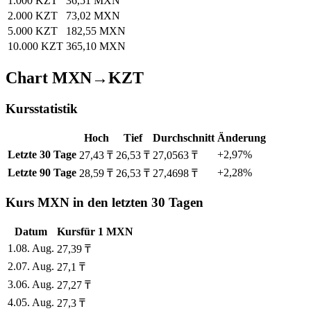
1.000 KZT
36,51 MXN
2.000 KZT
73,02 MXN
5.000 KZT
182,55 MXN
10.000 KZT
365,10 MXN
Chart MXN→KZT
Kursstatistik
Hoch
Tief
Durchschnitt
Änderung
Letzte 30 Tage
+2,97%
27,43 ₸
26,53 ₸
27,0563 ₸
Letzte 90 Tage
+2,28%
28,59 ₸
26,53 ₸
27,4698 ₸
Kurs MXN in den letzten 30 Tagen
Datum
Kurs
für
1
MXN
1
.
08. Aug.
27,39
₸
2
.
07. Aug.
27,1
₸
3
.
06. Aug.
27,27
₸
4
.
05. Aug.
27,3
₸