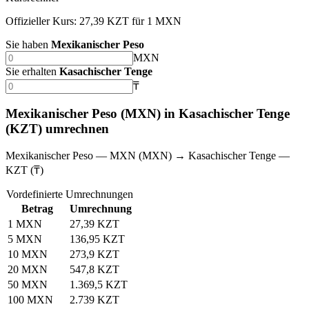
Offizieller Kurs: 27,39 KZT für 1 MXN
Sie haben
Mexikanischer Peso
MXN
Sie erhalten
Kasachischer Tenge
₸
Mexikanischer Peso (MXN) in Kasachischer Tenge
(KZT) umrechnen
Mexikanischer Peso — MXN (MXN) → Kasachischer Tenge —
KZT (₸)
Vordefinierte Umrechnungen
Betrag
Umrechnung
1 MXN
27,39 KZT
5 MXN
136,95 KZT
10 MXN
273,9 KZT
20 MXN
547,8 KZT
50 MXN
1.369,5 KZT
100 MXN
2.739 KZT