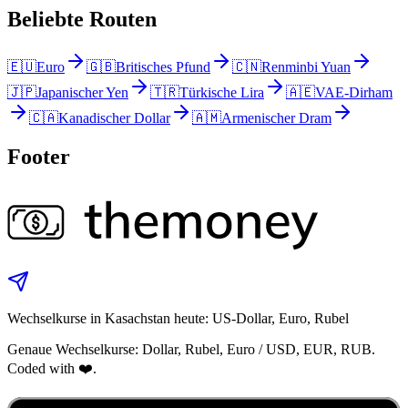
Beliebte Routen
🇪🇺
Euro
🇬🇧
Britisches Pfund
🇨🇳
Renminbi Yuan
🇯🇵
Japanischer Yen
🇹🇷
Türkische Lira
🇦🇪
VAE-Dirham
🇨🇦
Kanadischer Dollar
🇦🇲
Armenischer Dram
Footer
Wechselkurse in Kasachstan heute: US‑Dollar, Euro, Rubel
Genaue Wechselkurse: Dollar, Rubel, Euro / USD, EUR, RUB.
Coded with ❤️.