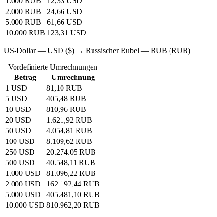
1.000 RUB
12,33 USD
2.000 RUB
24,66 USD
5.000 RUB
61,66 USD
10.000 RUB
123,31 USD
US-Dollar — USD ($) → Russischer Rubel — RUB (RUB)
Vordefinierte Umrechnungen
Betrag
Umrechnung
1 USD
81,10 RUB
5 USD
405,48 RUB
10 USD
810,96 RUB
20 USD
1.621,92 RUB
50 USD
4.054,81 RUB
100 USD
8.109,62 RUB
250 USD
20.274,05 RUB
500 USD
40.548,11 RUB
1.000 USD
81.096,22 RUB
2.000 USD
162.192,44 RUB
5.000 USD
405.481,10 RUB
10.000 USD
810.962,20 RUB