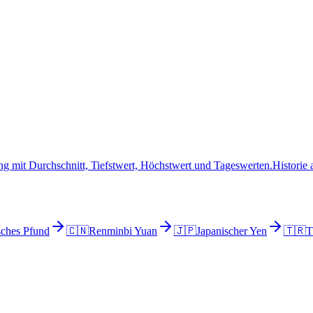
g mit Durchschnitt, Tiefstwert, Höchstwert und Tageswerten.
Historie
sches Pfund
🇨🇳
Renminbi Yuan
🇯🇵
Japanischer Yen
🇹🇷
T