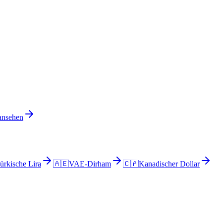
 ansehen
ürkische Lira
🇦🇪
VAE-Dirham
🇨🇦
Kanadischer Dollar