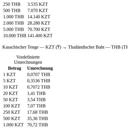
250 THB
3.535 KZT
500 THB
7.070 KZT
1.000 THB
14.140 KZT
2.000 THB
28.280 KZT
5.000 THB
70.700 KZT
10.000 THB
141.400 KZT
Kasachischer Tenge — KZT (₸) → Thailändischer Baht — THB (T
Vordefinierte
Umrechnungen
Betrag
Umrechnung
1 KZT
0,0707 THB
5 KZT
0,3536 THB
10 KZT
0,7072 THB
20 KZT
1,41 THB
50 KZT
3,54 THB
100 KZT
7,07 THB
250 KZT
17,68 THB
500 KZT
35,36 THB
1.000 KZT
70,72 THB