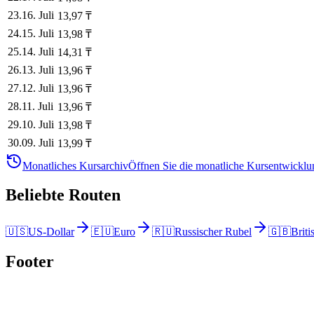
23
.
16. Juli
13,97
₸
24
.
15. Juli
13,98
₸
25
.
14. Juli
14,31
₸
26
.
13. Juli
13,96
₸
27
.
12. Juli
13,96
₸
28
.
11. Juli
13,96
₸
29
.
10. Juli
13,98
₸
30
.
09. Juli
13,99
₸
Monatliches Kursarchiv
Öffnen Sie die monatliche Kursentwicklun
Beliebte Routen
🇺🇸
US-Dollar
🇪🇺
Euro
🇷🇺
Russischer Rubel
🇬🇧
Briti
Footer