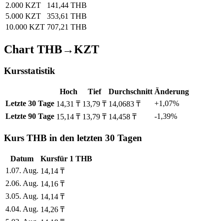
2.000 KZT
141,44 THB
5.000 KZT
353,61 THB
10.000 KZT
707,21 THB
Chart THB→KZT
Kursstatistik
Hoch
Tief
Durchschnitt
Änderung
Letzte 30 Tage
+1,07%
14,31 ₸
13,79 ₸
14,0683 ₸
Letzte 90 Tage
-1,39%
15,14 ₸
13,79 ₸
14,458 ₸
Kurs THB in den letzten 30 Tagen
Datum
Kurs
für
1
THB
1
.
07. Aug.
14,14
₸
2
.
06. Aug.
14,16
₸
3
.
05. Aug.
14,14
₸
4
.
04. Aug.
14,26
₸