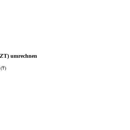
(KZT) umrechnen
(₸)