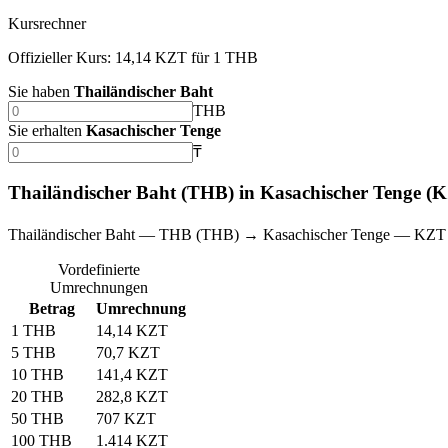
Kursrechner
Offizieller Kurs: 14,14 KZT für 1 THB
Sie haben
Thailändischer Baht
THB
Sie erhalten
Kasachischer Tenge
₸
Thailändischer Baht (THB) in Kasachischer Tenge 
Thailändischer Baht — THB (THB) → Kasachischer Tenge — KZT 
Vordefinierte
Umrechnungen
Betrag
Umrechnung
1 THB
14,14 KZT
5 THB
70,7 KZT
10 THB
141,4 KZT
20 THB
282,8 KZT
50 THB
707 KZT
100 THB
1.414 KZT