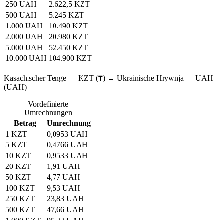
250 UAH
2.622,5 KZT
500 UAH
5.245 KZT
1.000 UAH
10.490 KZT
2.000 UAH
20.980 KZT
5.000 UAH
52.450 KZT
10.000 UAH
104.900 KZT
Kasachischer Tenge — KZT (₸) → Ukrainische Hrywnja — UAH
(UAH)
Vordefinierte
Umrechnungen
Betrag
Umrechnung
1 KZT
0,0953 UAH
5 KZT
0,4766 UAH
10 KZT
0,9533 UAH
20 KZT
1,91 UAH
50 KZT
4,77 UAH
100 KZT
9,53 UAH
250 KZT
23,83 UAH
500 KZT
47,66 UAH