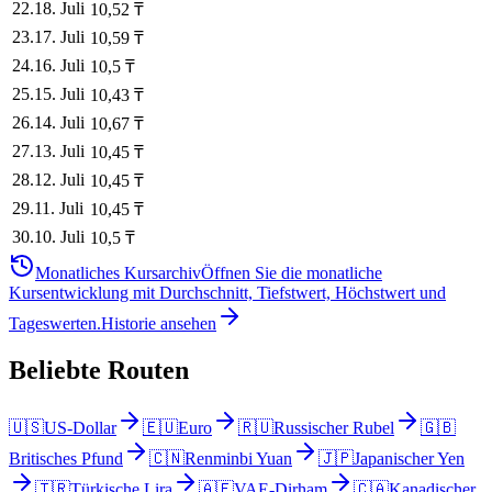
22
.
18. Juli
10,52
₸
23
.
17. Juli
10,59
₸
24
.
16. Juli
10,5
₸
25
.
15. Juli
10,43
₸
26
.
14. Juli
10,67
₸
27
.
13. Juli
10,45
₸
28
.
12. Juli
10,45
₸
29
.
11. Juli
10,45
₸
30
.
10. Juli
10,5
₸
Monatliches Kursarchiv
Öffnen Sie die monatliche
Kursentwicklung mit Durchschnitt, Tiefstwert, Höchstwert und
Tageswerten.
Historie ansehen
Beliebte Routen
🇺🇸
US-Dollar
🇪🇺
Euro
🇷🇺
Russischer Rubel
🇬🇧
Britisches Pfund
🇨🇳
Renminbi Yuan
🇯🇵
Japanischer Yen
🇹🇷
Türkische Lira
🇦🇪
VAE-Dirham
🇨🇦
Kanadischer