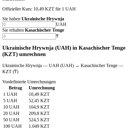
Offizieller Kurs: 10,49 KZT für 1 UAH
Sie haben
Ukrainische Hrywnja
UAH
Sie erhalten
Kasachischer Tenge
₸
Ukrainische Hrywnja (UAH) in Kasachischer Tenge
(KZT) umrechnen
Ukrainische Hrywnja — UAH (UAH) → Kasachischer Tenge —
KZT (₸)
Vordefinierte Umrechnungen
Betrag
Umrechnung
1 UAH
10,49 KZT
5 UAH
52,45 KZT
10 UAH
104,9 KZT
20 UAH
209,8 KZT
50 UAH
524,5 KZT
100 UAH
1.049 KZT