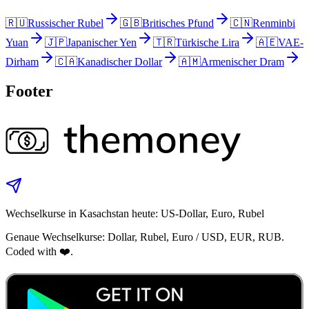
🇷🇺
Russischer Rubel
🇬🇧
Britisches Pfund
🇨🇳
Renminbi
Yuan
🇯🇵
Japanischer Yen
🇹🇷
Türkische Lira
🇦🇪
VAE-
Dirham
🇨🇦
Kanadischer Dollar
🇦🇲
Armenischer Dram
Footer
Wechselkurse in Kasachstan heute: US‑Dollar, Euro, Rubel
Genaue Wechselkurse: Dollar, Rubel, Euro / USD, EUR, RUB.
Coded with ❤️.