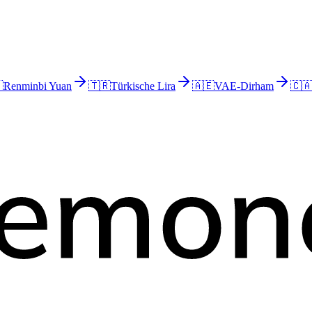

Renminbi Yuan
🇹🇷
Türkische Lira
🇦🇪
VAE-Dirham
🇨