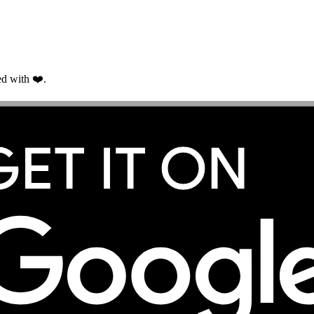
d with ❤️.