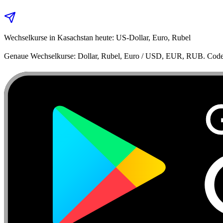
Wechselkurse in Kasachstan heute: US‑Dollar, Euro, Rubel
Genaue Wechselkurse: Dollar, Rubel, Euro / USD, EUR, RUB. Code