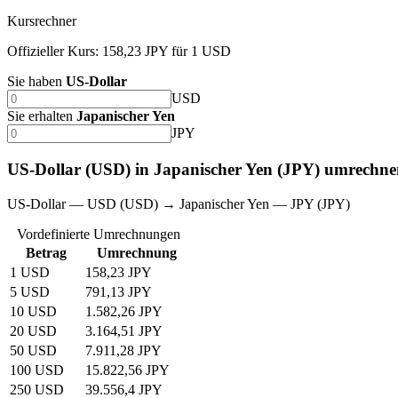
Kursrechner
Offizieller Kurs: 158,23 JPY für 1 USD
Sie haben
US-Dollar
USD
Sie erhalten
Japanischer Yen
JPY
US-Dollar (USD) in Japanischer Yen (JPY) umrechn
US-Dollar — USD (USD) → Japanischer Yen — JPY (JPY)
Vordefinierte Umrechnungen
Betrag
Umrechnung
1 USD
158,23 JPY
5 USD
791,13 JPY
10 USD
1.582,26 JPY
20 USD
3.164,51 JPY
50 USD
7.911,28 JPY
100 USD
15.822,56 JPY
250 USD
39.556,4 JPY