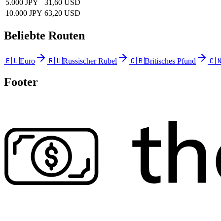
5.000 JPY
31,60 USD
10.000 JPY
63,20 USD
Beliebte Routen
🇪🇺
Euro
🇷🇺
Russischer Rubel
🇬🇧
Britisches Pfund
🇨
Footer