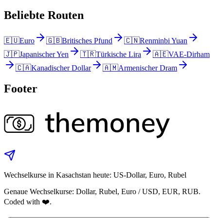
Beliebte Routen
🇪🇺
Euro
🇬🇧
Britisches Pfund
🇨🇳
Renminbi Yuan
🇯🇵
Japanischer Yen
🇹🇷
Türkische Lira
🇦🇪
VAE-Dirham
🇨🇦
Kanadischer Dollar
🇦🇲
Armenischer Dram
Footer
Wechselkurse in Kasachstan heute: US‑Dollar, Euro, Rubel
Genaue Wechselkurse: Dollar, Rubel, Euro / USD, EUR, RUB.
Coded with ❤️.