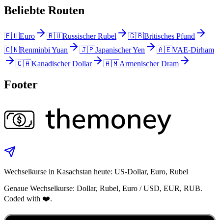
Beliebte Routen
🇪🇺
Euro
🇷🇺
Russischer Rubel
🇬🇧
Britisches Pfund
🇨🇳
Renminbi Yuan
🇯🇵
Japanischer Yen
🇦🇪
VAE-Dirham
🇨🇦
Kanadischer Dollar
🇦🇲
Armenischer Dram
Footer
Wechselkurse in Kasachstan heute: US‑Dollar, Euro, Rubel
Genaue Wechselkurse: Dollar, Rubel, Euro / USD, EUR, RUB.
Coded with ❤️.