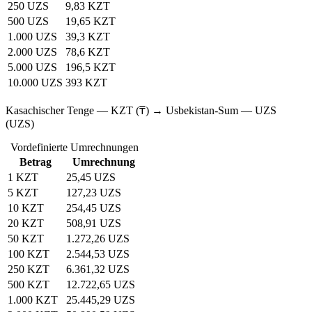
250 UZS
9,83 KZT
500 UZS
19,65 KZT
1.000 UZS
39,3 KZT
2.000 UZS
78,6 KZT
5.000 UZS
196,5 KZT
10.000 UZS
393 KZT
Kasachischer Tenge — KZT (₸) → Usbekistan-Sum — UZS
(UZS)
Vordefinierte Umrechnungen
Betrag
Umrechnung
1 KZT
25,45 UZS
5 KZT
127,23 UZS
10 KZT
254,45 UZS
20 KZT
508,91 UZS
50 KZT
1.272,26 UZS
100 KZT
2.544,53 UZS
250 KZT
6.361,32 UZS
500 KZT
12.722,65 UZS
1.000 KZT
25.445,29 UZS