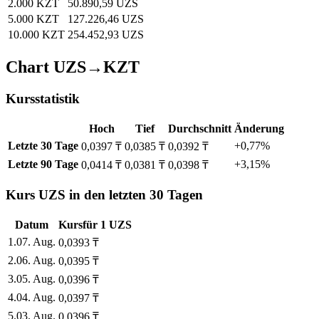
2.000 KZT
50.890,59 UZS
5.000 KZT
127.226,46 UZS
10.000 KZT
254.452,93 UZS
Chart UZS→KZT
Kursstatistik
Hoch
Tief
Durchschnitt
Änderung
Letzte 30 Tage
+0,77%
0,0397 ₸
0,0385 ₸
0,0392 ₸
Letzte 90 Tage
+3,15%
0,0414 ₸
0,0381 ₸
0,0398 ₸
Kurs UZS in den letzten 30 Tagen
Datum
Kurs
für
1
UZS
1
.
07. Aug.
0,0393
₸
2
.
06. Aug.
0,0395
₸
3
.
05. Aug.
0,0396
₸
4
.
04. Aug.
0,0397
₸
5
.
03. Aug.
0,0396
₸