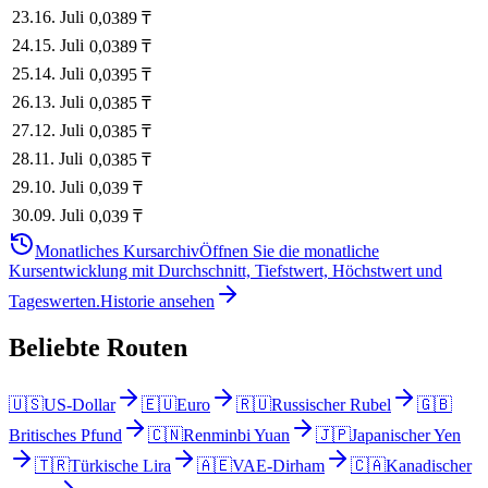
23
.
16. Juli
0,0389
₸
24
.
15. Juli
0,0389
₸
25
.
14. Juli
0,0395
₸
26
.
13. Juli
0,0385
₸
27
.
12. Juli
0,0385
₸
28
.
11. Juli
0,0385
₸
29
.
10. Juli
0,039
₸
30
.
09. Juli
0,039
₸
Monatliches Kursarchiv
Öffnen Sie die monatliche
Kursentwicklung mit Durchschnitt, Tiefstwert, Höchstwert und
Tageswerten.
Historie ansehen
Beliebte Routen
🇺🇸
US-Dollar
🇪🇺
Euro
🇷🇺
Russischer Rubel
🇬🇧
Britisches Pfund
🇨🇳
Renminbi Yuan
🇯🇵
Japanischer Yen
🇹🇷
Türkische Lira
🇦🇪
VAE-Dirham
🇨🇦
Kanadischer