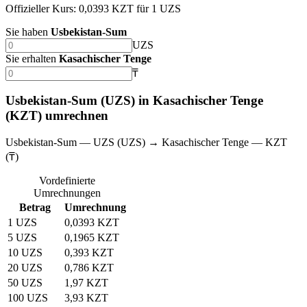
Offizieller Kurs: 0,0393 KZT für 1 UZS
Sie haben
Usbekistan-Sum
UZS
Sie erhalten
Kasachischer Tenge
₸
Usbekistan-Sum (UZS) in Kasachischer Tenge
(KZT) umrechnen
Usbekistan-Sum — UZS (UZS) → Kasachischer Tenge — KZT
(₸)
Vordefinierte
Umrechnungen
Betrag
Umrechnung
1 UZS
0,0393 KZT
5 UZS
0,1965 KZT
10 UZS
0,393 KZT
20 UZS
0,786 KZT
50 UZS
1,97 KZT
100 UZS
3,93 KZT