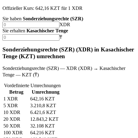
Offizieller Kurs: 642,16 KZT für 1 XDR
Sie haben
Sonderziehungsrechte (SZR)
XDR
Sie erhalten
Kasachischer Tenge
₸
Sonderziehungsrechte (SZR) (XDR) in Kasachischer
Tenge (KZT) umrechnen
Sonderziehungsrechte (SZR) — XDR (XDR) → Kasachischer
Tenge — KZT (₸)
Vordefinierte Umrechnungen
Betrag
Umrechnung
1 XDR
642,16 KZT
5 XDR
3.210,8 KZT
10 XDR
6.421,6 KZT
20 XDR
12.843,2 KZT
50 XDR
32.108 KZT
100 XDR
64.216 KZT