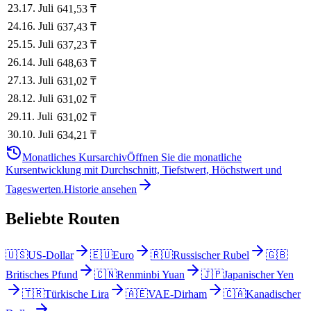
23
.
17. Juli
641,53
₸
24
.
16. Juli
637,43
₸
25
.
15. Juli
637,23
₸
26
.
14. Juli
648,63
₸
27
.
13. Juli
631,02
₸
28
.
12. Juli
631,02
₸
29
.
11. Juli
631,02
₸
30
.
10. Juli
634,21
₸
Monatliches Kursarchiv
Öffnen Sie die monatliche
Kursentwicklung mit Durchschnitt, Tiefstwert, Höchstwert und
Tageswerten.
Historie ansehen
Beliebte Routen
🇺🇸
US-Dollar
🇪🇺
Euro
🇷🇺
Russischer Rubel
🇬🇧
Britisches Pfund
🇨🇳
Renminbi Yuan
🇯🇵
Japanischer Yen
🇹🇷
Türkische Lira
🇦🇪
VAE-Dirham
🇨🇦
Kanadischer