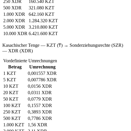
250 XDR
160.540 KZT
500 XDR
321.080 KZT
1.000 XDR
642.160 KZT
2.000 XDR
1.284.320 KZT
5.000 XDR
3.210.800 KZT
10.000 XDR
6.421.600 KZT
Kasachischer Tenge — KZT (₸) → Sonderziehungsrechte (SZR)
— XDR (XDR)
Vordefinierte Umrechnungen
Betrag
Umrechnung
1 KZT
0,001557 XDR
5 KZT
0,007786 XDR
10 KZT
0,0156 XDR
20 KZT
0,0311 XDR
50 KZT
0,0779 XDR
100 KZT
0,1557 XDR
250 KZT
0,3893 XDR
500 KZT
0,7786 XDR
1.000 KZT
1,56 XDR