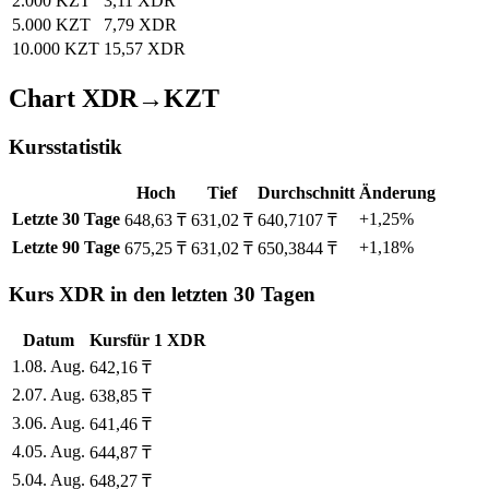
2.000 KZT
3,11 XDR
5.000 KZT
7,79 XDR
10.000 KZT
15,57 XDR
Chart XDR→KZT
Kursstatistik
Hoch
Tief
Durchschnitt
Änderung
Letzte 30 Tage
+1,25%
648,63 ₸
631,02 ₸
640,7107 ₸
Letzte 90 Tage
+1,18%
675,25 ₸
631,02 ₸
650,3844 ₸
Kurs XDR in den letzten 30 Tagen
Datum
Kurs
für
1
XDR
1
.
08. Aug.
642,16
₸
2
.
07. Aug.
638,85
₸
3
.
06. Aug.
641,46
₸
4
.
05. Aug.
644,87
₸
5
.
04. Aug.
648,27
₸