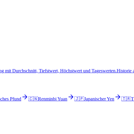
g mit Durchschnitt, Tiefstwert, Höchstwert und Tageswerten.
Historie
sches Pfund
🇨🇳
Renminbi Yuan
🇯🇵
Japanischer Yen
🇹🇷
T