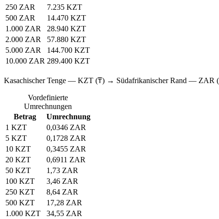
250 ZAR
7.235 KZT
500 ZAR
14.470 KZT
1.000 ZAR
28.940 KZT
2.000 ZAR
57.880 KZT
5.000 ZAR
144.700 KZT
10.000 ZAR
289.400 KZT
Kasachischer Tenge — KZT (₸) → Südafrikanischer Rand — ZAR
Vordefinierte
Umrechnungen
Betrag
Umrechnung
1 KZT
0,0346 ZAR
5 KZT
0,1728 ZAR
10 KZT
0,3455 ZAR
20 KZT
0,6911 ZAR
50 KZT
1,73 ZAR
100 KZT
3,46 ZAR
250 KZT
8,64 ZAR
500 KZT
17,28 ZAR
1.000 KZT
34,55 ZAR