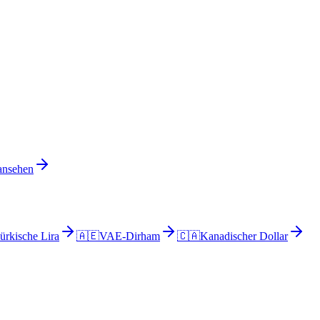
 ansehen
ürkische Lira
🇦🇪
VAE-Dirham
🇨🇦
Kanadischer Dollar