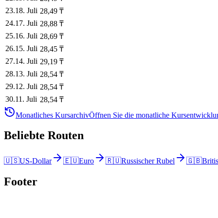
23
.
18. Juli
28,49
₸
24
.
17. Juli
28,88
₸
25
.
16. Juli
28,69
₸
26
.
15. Juli
28,45
₸
27
.
14. Juli
29,19
₸
28
.
13. Juli
28,54
₸
29
.
12. Juli
28,54
₸
30
.
11. Juli
28,54
₸
Monatliches Kursarchiv
Öffnen Sie die monatliche Kursentwicklun
Beliebte Routen
🇺🇸
US-Dollar
🇪🇺
Euro
🇷🇺
Russischer Rubel
🇬🇧
Briti
Footer