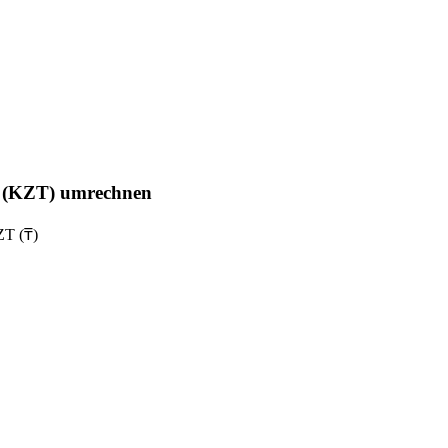
e (KZT) umrechnen
ZT (₸)