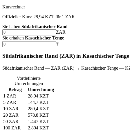
Kursrechner
Offizieller Kurs: 28,94 KZT für 1 ZAR
Sie haben
Südafrikanischer Rand
ZAR
Sie erhalten
Kasachischer Tenge
₸
Südafrikanischer Rand (ZAR) in Kasachischer Teng
Südafrikanischer Rand — ZAR (ZAR) → Kasachischer Tenge — K
Vordefinierte
Umrechnungen
Betrag
Umrechnung
1 ZAR
28,94 KZT
5 ZAR
144,7 KZT
10 ZAR
289,4 KZT
20 ZAR
578,8 KZT
50 ZAR
1.447 KZT
100 ZAR
2.894 KZT