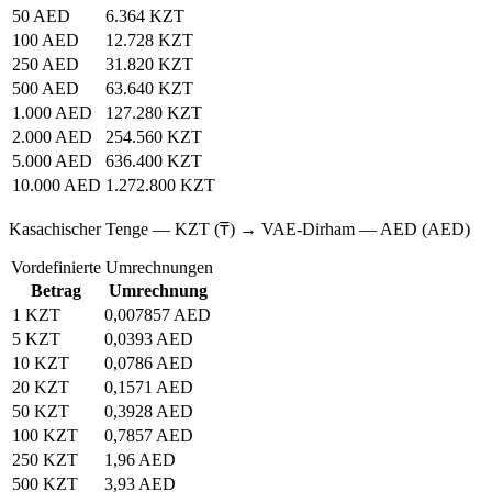
50 AED
6.364 KZT
100 AED
12.728 KZT
250 AED
31.820 KZT
500 AED
63.640 KZT
1.000 AED
127.280 KZT
2.000 AED
254.560 KZT
5.000 AED
636.400 KZT
10.000 AED
1.272.800 KZT
Kasachischer Tenge — KZT (₸) → VAE-Dirham — AED (AED)
Vordefinierte Umrechnungen
Betrag
Umrechnung
1 KZT
0,007857 AED
5 KZT
0,0393 AED
10 KZT
0,0786 AED
20 KZT
0,1571 AED
50 KZT
0,3928 AED
100 KZT
0,7857 AED
250 KZT
1,96 AED
500 KZT
3,93 AED