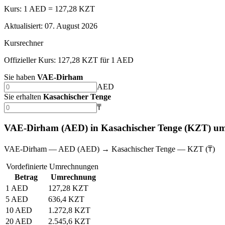
Kurs: 1 AED = 127,28 KZT
Aktualisiert
:
07. August 2026
Kursrechner
Offizieller Kurs: 127,28 KZT für 1 AED
Sie haben
VAE-Dirham
AED
Sie erhalten
Kasachischer Tenge
₸
VAE-Dirham (AED) in Kasachischer Tenge (KZT) u
VAE-Dirham — AED (AED) → Kasachischer Tenge — KZT (₸)
Vordefinierte Umrechnungen
Betrag
Umrechnung
1 AED
127,28 KZT
5 AED
636,4 KZT
10 AED
1.272,8 KZT
20 AED
2.545,6 KZT