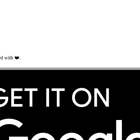
d with ❤️.