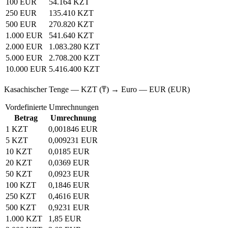
100 EUR
54.164 KZT
250 EUR
135.410 KZT
500 EUR
270.820 KZT
1.000 EUR
541.640 KZT
2.000 EUR
1.083.280 KZT
5.000 EUR
2.708.200 KZT
10.000 EUR
5.416.400 KZT
Kasachischer Tenge — KZT (₸) → Euro — EUR (EUR)
Vordefinierte Umrechnungen
Betrag
Umrechnung
1 KZT
0,001846 EUR
5 KZT
0,009231 EUR
10 KZT
0,0185 EUR
20 KZT
0,0369 EUR
50 KZT
0,0923 EUR
100 KZT
0,1846 EUR
250 KZT
0,4616 EUR
500 KZT
0,9231 EUR
1.000 KZT
1,85 EUR