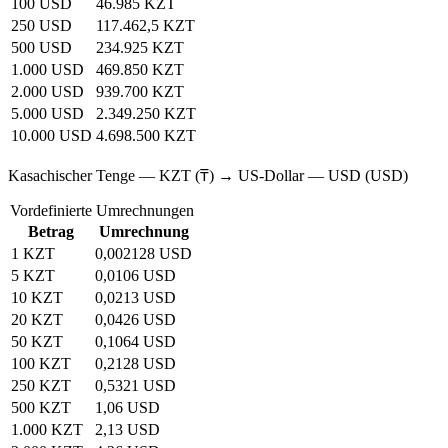
100 USD
46.985 KZT
250 USD
117.462,5 KZT
500 USD
234.925 KZT
1.000 USD
469.850 KZT
2.000 USD
939.700 KZT
5.000 USD
2.349.250 KZT
10.000 USD
4.698.500 KZT
Kasachischer Tenge — KZT (₸) → US-Dollar — USD (USD)
Vordefinierte Umrechnungen
Betrag
Umrechnung
1 KZT
0,002128 USD
5 KZT
0,0106 USD
10 KZT
0,0213 USD
20 KZT
0,0426 USD
50 KZT
0,1064 USD
100 KZT
0,2128 USD
250 KZT
0,5321 USD
500 KZT
1,06 USD
1.000 KZT
2,13 USD