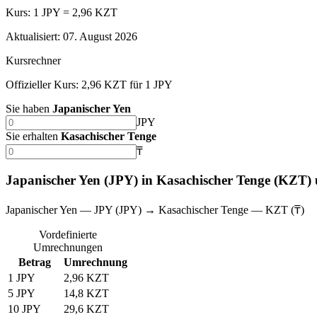
Kurs: 1 JPY = 2,96 KZT
Aktualisiert
:
07. August 2026
Kursrechner
Offizieller Kurs: 2,96 KZT für 1 JPY
Sie haben
Japanischer Yen
JPY
Sie erhalten
Kasachischer Tenge
₸
Japanischer Yen (JPY) in Kasachischer Tenge (KZT)
Japanischer Yen — JPY (JPY) → Kasachischer Tenge — KZT (₸)
Vordefinierte
Umrechnungen
Betrag
Umrechnung
1 JPY
2,96 KZT
5 JPY
14,8 KZT
10 JPY
29,6 KZT