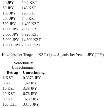
20 JPY
59,2 KZT
50 JPY
148 KZT
100 JPY
296 KZT
250 JPY
740 KZT
500 JPY
1.480 KZT
1.000 JPY
2.960 KZT
2.000 JPY
5.920 KZT
5.000 JPY
14.800 KZT
10.000 JPY
29.600 KZT
Kasachischer Tenge — KZT (₸) → Japanischer Yen — JPY (JPY)
Vordefinierte
Umrechnungen
Betrag
Umrechnung
1 KZT
0,3378 JPY
5 KZT
1,69 JPY
10 KZT
3,38 JPY
20 KZT
6,76 JPY
50 KZT
16,89 JPY
100 KZT
33,78 JPY