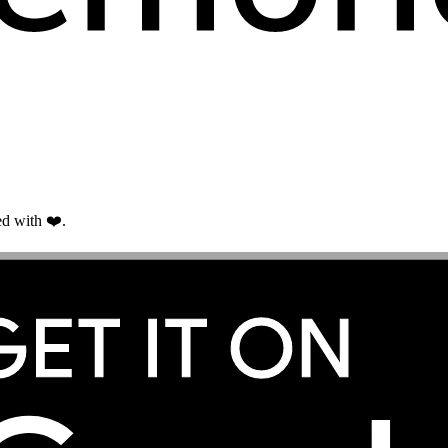
d with ❤️.