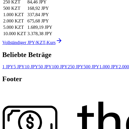
250 KZT
84,46 JPY
500 KZT
168,92 JPY
1.000 KZT
337,84 JPY
2.000 KZT
675,68 JPY
5.000 KZT
1.689,19 JPY
10.000 KZT
3.378,38 JPY
Vollständiger JPY/KZT-Kurs
Beliebte Beträge
1 JPY
5 JPY
10 JPY
50 JPY
100 JPY
250 JPY
500 JPY
1.000 JPY
2.00
Footer