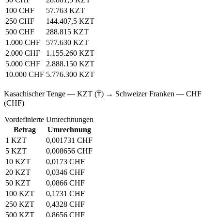
100 CHF
57.763 KZT
250 CHF
144.407,5 KZT
500 CHF
288.815 KZT
1.000 CHF
577.630 KZT
2.000 CHF
1.155.260 KZT
5.000 CHF
2.888.150 KZT
10.000 CHF
5.776.300 KZT
Kasachischer Tenge — KZT (₸) → Schweizer Franken — CHF
(CHF)
Vordefinierte Umrechnungen
Betrag
Umrechnung
1 KZT
0,001731 CHF
5 KZT
0,008656 CHF
10 KZT
0,0173 CHF
20 KZT
0,0346 CHF
50 KZT
0,0866 CHF
100 KZT
0,1731 CHF
250 KZT
0,4328 CHF
500 KZT
0,8656 CHF