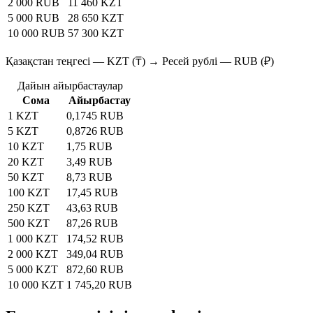
2 000 RUB
11 460 KZT
5 000 RUB
28 650 KZT
10 000 RUB
57 300 KZT
Қазақстан теңгесі — KZT (₸) → Ресей рублі — RUB (₽)
Дайын айырбастаулар
Сома
Айырбастау
1 KZT
0,1745 RUB
5 KZT
0,8726 RUB
10 KZT
1,75 RUB
20 KZT
3,49 RUB
50 KZT
8,73 RUB
100 KZT
17,45 RUB
250 KZT
43,63 RUB
500 KZT
87,26 RUB
1 000 KZT
174,52 RUB
2 000 KZT
349,04 RUB
5 000 KZT
872,60 RUB
10 000 KZT
1 745,20 RUB