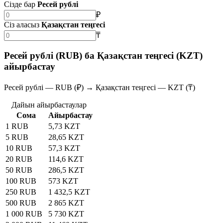
Сізде бар
Ресей рублі
₽
Сіз аласыз
Қазақстан теңгесі
₸
Ресей рублі (RUB) ба Қазақстан теңгесі (KZT)
айырбастау
Ресей рублі — RUB (₽) → Қазақстан теңгесі — KZT (₸)
Дайын айырбастаулар
Сома
Айырбастау
1 RUB
5,73 KZT
5 RUB
28,65 KZT
10 RUB
57,3 KZT
20 RUB
114,6 KZT
50 RUB
286,5 KZT
100 RUB
573 KZT
250 RUB
1 432,5 KZT
500 RUB
2 865 KZT
1 000 RUB
5 730 KZT