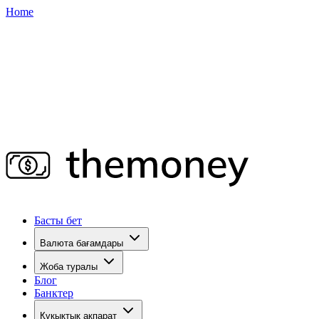
Home
Басты бет
Валюта бағамдары
Жоба туралы
Блог
Банктер
Құқықтық ақпарат