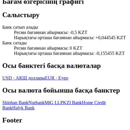
Бағам өзгерісінің графигі
Салыстыру
Банк сатып алады
Ресми бағамнан айырмасы
:
-0,5 KZT
Нарықтағы орташа бағамнан айырмасы
:
+0,044545 KZT
Банк сатады
Ресми бағамнан айырмасы
:
0 KZT
Нарықтағы орташа бағамнан айырмасы
:
-0,155455 KZT
Осы банктегі басқа валюталар
USD
·
АҚШ доллары
EUR
·
Еуро
Осы валюта бойынша басқа банктер
Shinhan Bank
Nurbank
MiG LLP
KZI Bank
Home Credit
Bank
Halyk Bank
Footer