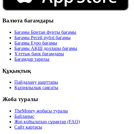
Валюта бағамдары
Бағамы Британ фунты бағамы
Бағамы Ресей рублі бағамы
Бағамы Еуро бағамы
Бағамы АҚШ доллары бағамы
Ұлттық банк бағамдары
Бағамдар тарихы
Құқықтық
Пайдалану шарттары
Құпиялылық саясаты
Жоба туралы
TheMoney жобасы туралы
Байланыс
Жиі қойылатын сұрақтар (FAQ)
Сайт картасы