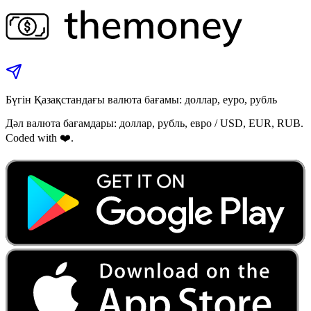
Бүгін Қазақстандағы валюта бағамы: доллар, еуро, рубль
Дәл валюта бағамдары: доллар, рубль, евро / USD, EUR, RUB.
Coded with ❤️.