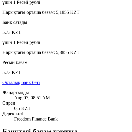
үшін
1
Ресей рублі
Нарықтағы орташа бағам
:
5,1855 KZT
Банк сатады
5,73 KZT
үшін
1
Ресей рублі
Нарықтағы орташа бағам
:
5,8855 KZT
Ресми бағам
5,73 KZT
Орталық банк беті
Жаңартылды
Aug 07, 08:51 AM
Спред
0,5 KZT
Дерек көзі
Freedom Finance Bank
Банктегі бағам тарихы