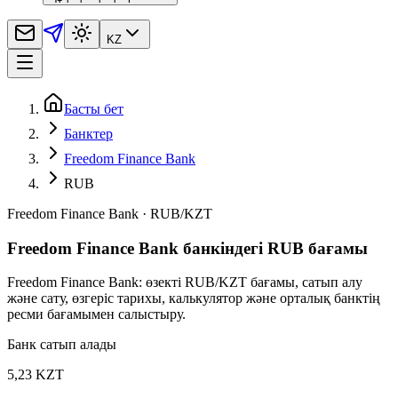
KZ
Басты бет
Банктер
Freedom Finance Bank
RUB
Freedom Finance Bank
·
RUB
/
KZT
Freedom Finance Bank банкіндегі RUB бағамы
Freedom Finance Bank: өзекті RUB/KZT бағамы, сатып алу
және сату, өзгеріс тарихы, калькулятор және орталық банктің
ресми бағамымен салыстыру.
Банк сатып алады
5,23 KZT