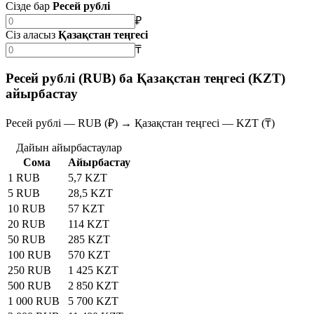
Сізде бар
Ресей рублі
₽
Сіз аласыз
Қазақстан теңгесі
₸
Ресей рублі (RUB) ба Қазақстан теңгесі (KZT)
айырбастау
Ресей рублі — RUB (₽) → Қазақстан теңгесі — KZT (₸)
Дайын айырбастаулар
Сома
Айырбастау
1 RUB
5,7 KZT
5 RUB
28,5 KZT
10 RUB
57 KZT
20 RUB
114 KZT
50 RUB
285 KZT
100 RUB
570 KZT
250 RUB
1 425 KZT
500 RUB
2 850 KZT
1 000 RUB
5 700 KZT