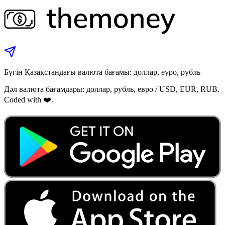
Бүгін Қазақстандағы валюта бағамы: доллар, еуро, рубль
Дәл валюта бағамдары: доллар, рубль, евро / USD, EUR, RUB.
Coded with ❤️.