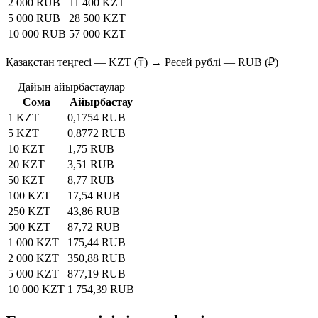
2 000 RUB
11 400 KZT
5 000 RUB
28 500 KZT
10 000 RUB
57 000 KZT
Қазақстан теңгесі — KZT (₸) → Ресей рублі — RUB (₽)
Дайын айырбастаулар
Сома
Айырбастау
1 KZT
0,1754 RUB
5 KZT
0,8772 RUB
10 KZT
1,75 RUB
20 KZT
3,51 RUB
50 KZT
8,77 RUB
100 KZT
17,54 RUB
250 KZT
43,86 RUB
500 KZT
87,72 RUB
1 000 KZT
175,44 RUB
2 000 KZT
350,88 RUB
5 000 KZT
877,19 RUB
10 000 KZT
1 754,39 RUB