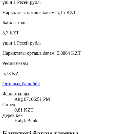
үшін
1
Ресей рублі
Нарықтағы орташа бағам
:
5,15 KZT
Банк сатады
5,7 KZT
үшін
1
Ресей рублі
Нарықтағы орташа бағам
:
5,8864 KZT
Ресми бағам
5,73 KZT
Орталық банк беті
Жаңартылды
Aug 07, 06:51 PM
Спред
0,81 KZT
Дерек көзі
Halyk Bank
Банктегі бағам тарихы