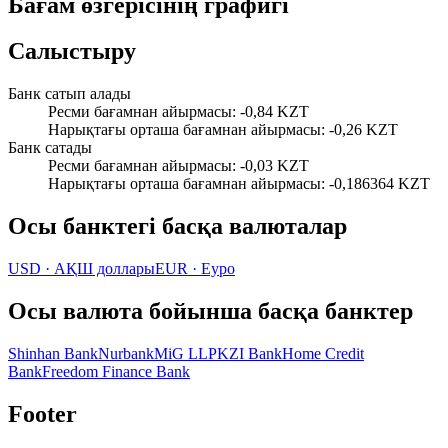
Бағам өзгерісінің графигі
Салыстыру
Банк сатып алады
Ресми бағамнан айырмасы
:
-0,84 KZT
Нарықтағы орташа бағамнан айырмасы
:
-0,26 KZT
Банк сатады
Ресми бағамнан айырмасы
:
-0,03 KZT
Нарықтағы орташа бағамнан айырмасы
:
-0,186364 KZT
Осы банктегі басқа валюталар
USD
·
АҚШ доллары
EUR
·
Еуро
Осы валюта бойынша басқа банктер
Shinhan Bank
Nurbank
MiG LLP
KZI Bank
Home Credit
Bank
Freedom Finance Bank
Footer