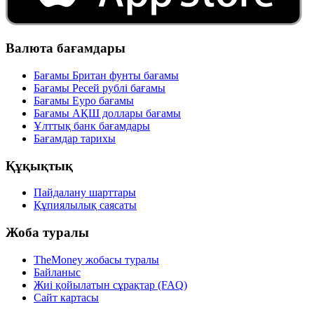
Валюта бағамдары
Бағамы Британ фунты бағамы
Бағамы Ресей рублі бағамы
Бағамы Еуро бағамы
Бағамы АҚШ доллары бағамы
Ұлттық банк бағамдары
Бағамдар тарихы
Құқықтық
Пайдалану шарттары
Құпиялылық саясаты
Жоба туралы
TheMoney жобасы туралы
Байланыс
Жиі қойылатын сұрақтар (FAQ)
Сайт картасы