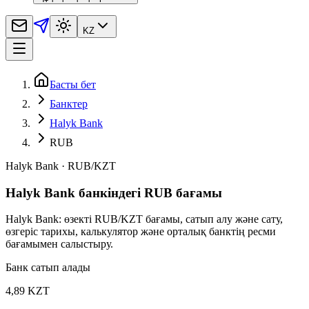
KZ
Басты бет
Банктер
Halyk Bank
RUB
Halyk Bank
·
RUB
/
KZT
Halyk Bank банкіндегі RUB бағамы
Halyk Bank: өзекті RUB/KZT бағамы, сатып алу және сату,
өзгеріс тарихы, калькулятор және орталық банктің ресми
бағамымен салыстыру.
Банк сатып алады
4,89 KZT