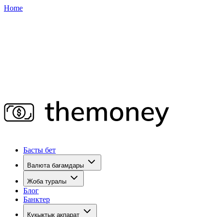
Home
Басты бет
Валюта бағамдары
Жоба туралы
Блог
Банктер
Құқықтық ақпарат