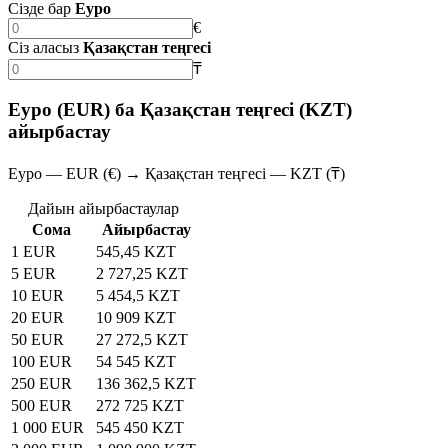
Сізде бар
Еуро
€
Сіз аласыз
Қазақстан теңгесі
₸
Еуро (EUR) ба Қазақстан теңгесі (KZT)
айырбастау
Еуро — EUR (€) → Қазақстан теңгесі — KZT (₸)
Дайын айырбастаулар
Сома
Айырбастау
1 EUR
545,45 KZT
5 EUR
2 727,25 KZT
10 EUR
5 454,5 KZT
20 EUR
10 909 KZT
50 EUR
27 272,5 KZT
100 EUR
54 545 KZT
250 EUR
136 362,5 KZT
500 EUR
272 725 KZT
1 000 EUR
545 450 KZT