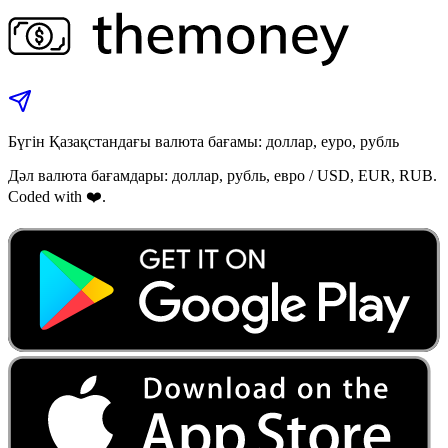
Бүгін Қазақстандағы валюта бағамы: доллар, еуро, рубль
Дәл валюта бағамдары: доллар, рубль, евро / USD, EUR, RUB.
Coded with ❤️.