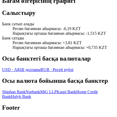
Бағам өзгерісінің графигі
Салыстыру
Банк сатып алады
Ресми бағамнан айырмасы
:
-6,19 KZT
Нарықтағы орташа бағамнан айырмасы
:
-1,515 KZT
Банк сатады
Ресми бағамнан айырмасы
:
+3,81 KZT
Нарықтағы орташа бағамнан айырмасы
:
+0,735 KZT
Осы банктегі басқа валюталар
USD
·
АҚШ доллары
RUB
·
Ресей рублі
Осы валюта бойынша басқа банктер
Shinhan Bank
Nurbank
MiG LLP
Kaspi Bank
Home Credit
Bank
Halyk Bank
Footer