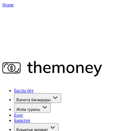
Home
Басты бет
Валюта бағамдары
Жоба туралы
Блог
Банктер
Құқықтық ақпарат