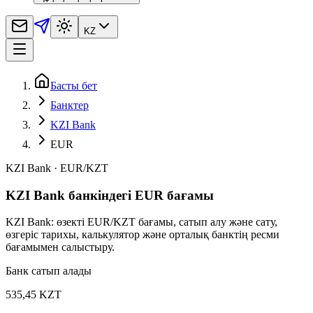
KZ
Басты бет
Банктер
KZI Bank
EUR
KZI Bank
·
EUR
/
KZT
KZI Bank банкіндегі EUR бағамы
KZI Bank: өзекті EUR/KZT бағамы, сатып алу және сату,
өзгеріс тарихы, калькулятор және орталық банктің ресми
бағамымен салыстыру.
Банк сатып алады
535,45 KZT