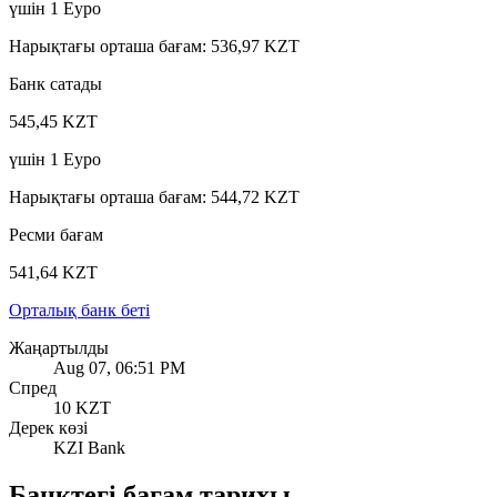
үшін
1
Еуро
Нарықтағы орташа бағам
:
536,97 KZT
Банк сатады
545,45 KZT
үшін
1
Еуро
Нарықтағы орташа бағам
:
544,72 KZT
Ресми бағам
541,64 KZT
Орталық банк беті
Жаңартылды
Aug 07, 06:51 PM
Спред
10 KZT
Дерек көзі
KZI Bank
Банктегі бағам тарихы