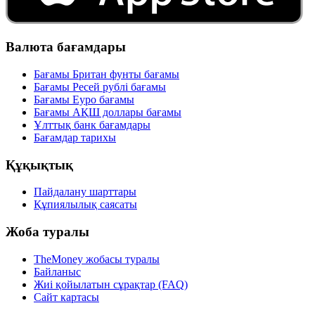
Валюта бағамдары
Бағамы Британ фунты бағамы
Бағамы Ресей рублі бағамы
Бағамы Еуро бағамы
Бағамы АҚШ доллары бағамы
Ұлттық банк бағамдары
Бағамдар тарихы
Құқықтық
Пайдалану шарттары
Құпиялылық саясаты
Жоба туралы
TheMoney жобасы туралы
Байланыс
Жиі қойылатын сұрақтар (FAQ)
Сайт картасы