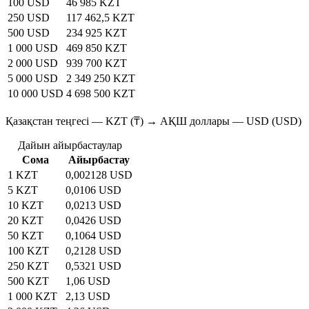
100 USD
46 985 KZT
250 USD
117 462,5 KZT
500 USD
234 925 KZT
1 000 USD
469 850 KZT
2 000 USD
939 700 KZT
5 000 USD
2 349 250 KZT
10 000 USD
4 698 500 KZT
Қазақстан теңгесі — KZT (₸) → АҚШ доллары — USD (USD)
Дайын айырбастаулар
Сома
Айырбастау
1 KZT
0,002128 USD
5 KZT
0,0106 USD
10 KZT
0,0213 USD
20 KZT
0,0426 USD
50 KZT
0,1064 USD
100 KZT
0,2128 USD
250 KZT
0,5321 USD
500 KZT
1,06 USD
1 000 KZT
2,13 USD