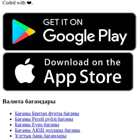
Coded with ❤️.
Валюта бағамдары
Бағамы Британ фунты бағамы
Бағамы Ресей рублі бағамы
Бағамы Еуро бағамы
Бағамы АҚШ доллары бағамы
Ұлттық банк бағамдары