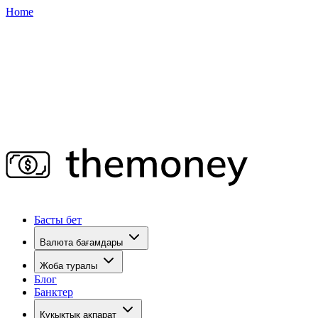
Home
Басты бет
Валюта бағамдары
Жоба туралы
Блог
Банктер
Құқықтық ақпарат