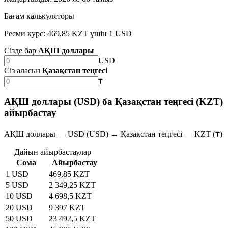
Бағам калькуляторы
Ресми курс: 469,85 KZT үшін 1 USD
Сізде бар
АҚШ доллары
USD
Сіз аласыз
Қазақстан теңгесі
₸
АҚШ доллары (USD) ба Қазақстан теңгесі (KZT)
айырбастау
АҚШ доллары — USD (USD) → Қазақстан теңгесі — KZT (₸)
Дайын айырбастаулар
Сома
Айырбастау
1 USD
469,85 KZT
5 USD
2 349,25 KZT
10 USD
4 698,5 KZT
20 USD
9 397 KZT
50 USD
23 492,5 KZT