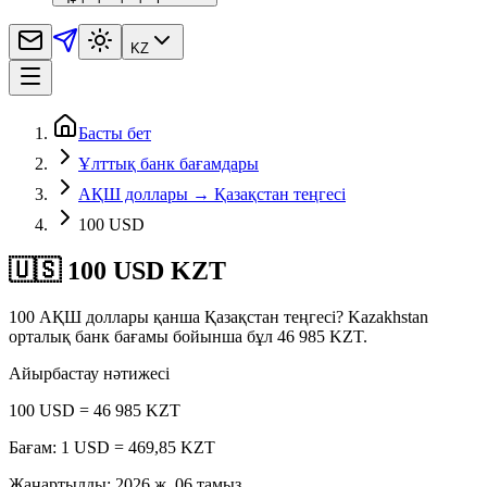
KZ
Басты бет
Ұлттық банк бағамдары
АҚШ доллары → Қазақстан теңгесі
100 USD
🇺🇸 100 USD KZT
100 АҚШ доллары қанша Қазақстан теңгесі? Kazakhstan
орталық банк бағамы бойынша бұл 46 985 KZT.
Айырбастау нәтижесі
100 USD = 46 985 KZT
Бағам: 1 USD = 469,85 KZT
Жаңартылды
:
2026 ж. 06 тамыз