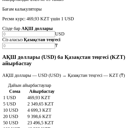
Бағам калькуляторы
Ресми курс: 469,93 KZT үшін 1 USD
Сізде бар
АҚШ доллары
USD
Сіз аласыз
Қазақстан теңгесі
₸
АҚШ доллары (USD) ба Қазақстан теңгесі (KZT)
айырбастау
АҚШ доллары — USD (USD) → Қазақстан теңгесі — KZT (₸)
Дайын айырбастаулар
Сома
Айырбастау
1 USD
469,93 KZT
5 USD
2 349,65 KZT
10 USD
4 699,3 KZT
20 USD
9 398,6 KZT
50 USD
23 496,5 KZT