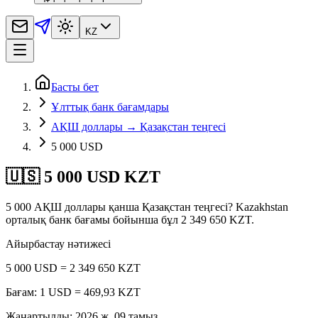
KZ
Басты бет
Ұлттық банк бағамдары
АҚШ доллары → Қазақстан теңгесі
5 000 USD
🇺🇸 5 000 USD KZT
5 000 АҚШ доллары қанша Қазақстан теңгесі? Kazakhstan
орталық банк бағамы бойынша бұл 2 349 650 KZT.
Айырбастау нәтижесі
5 000 USD = 2 349 650 KZT
Бағам: 1 USD = 469,93 KZT
Жаңартылды
:
2026 ж. 09 тамыз