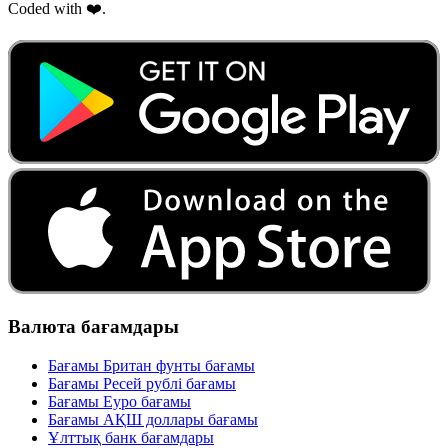
Coded with ❤️.
Валюта бағамдары
Бағамы Британ фунты бағамы
Бағамы Ресей рублі бағамы
Бағамы Еуро бағамы
Бағамы АҚШ доллары бағамы
Ұлттық банк бағамдары