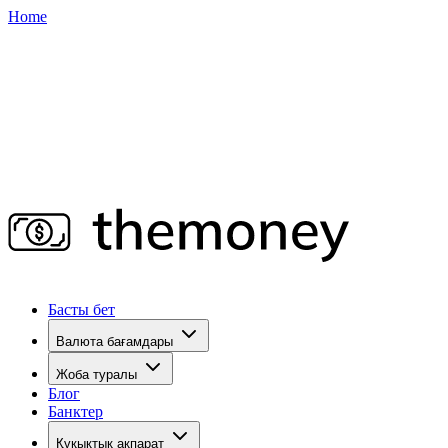
Home
Басты бет
Валюта бағамдары
Жоба туралы
Блог
Банктер
Құқықтық ақпарат