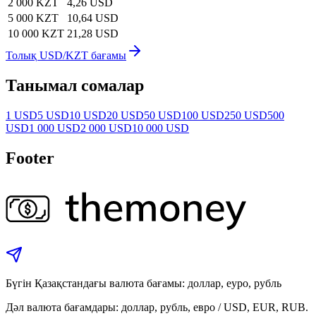
2 000 KZT
4,26 USD
5 000 KZT
10,64 USD
10 000 KZT
21,28 USD
Толық USD/KZT бағамы
Танымал сомалар
1 USD
5 USD
10 USD
20 USD
50 USD
100 USD
250 USD
500
USD
1 000 USD
2 000 USD
10 000 USD
Footer
Бүгін Қазақстандағы валюта бағамы: доллар, еуро, рубль
Дәл валюта бағамдары: доллар, рубль, евро / USD, EUR, RUB.