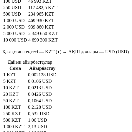
100 USD
46 993 KZT
250 USD
117 482,5 KZT
500 USD
234 965 KZT
1 000 USD
469 930 KZT
2 000 USD
939 860 KZT
5 000 USD
2 349 650 KZT
10 000 USD
4 699 300 KZT
Қазақстан теңгесі — KZT (₸) → АҚШ доллары — USD (USD)
Дайын айырбастаулар
Сома
Айырбастау
1 KZT
0,002128 USD
5 KZT
0,0106 USD
10 KZT
0,0213 USD
20 KZT
0,0426 USD
50 KZT
0,1064 USD
100 KZT
0,2128 USD
250 KZT
0,532 USD
500 KZT
1,06 USD
1 000 KZT
2,13 USD