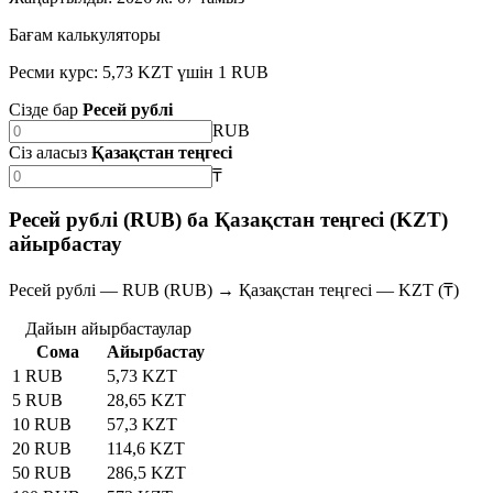
Бағам калькуляторы
Ресми курс: 5,73 KZT үшін 1 RUB
Сізде бар
Ресей рублі
RUB
Сіз аласыз
Қазақстан теңгесі
₸
Ресей рублі (RUB) ба Қазақстан теңгесі (KZT)
айырбастау
Ресей рублі — RUB (RUB) → Қазақстан теңгесі — KZT (₸)
Дайын айырбастаулар
Сома
Айырбастау
1 RUB
5,73 KZT
5 RUB
28,65 KZT
10 RUB
57,3 KZT
20 RUB
114,6 KZT
50 RUB
286,5 KZT