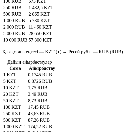
100 RUB
573 KZT
250 RUB
1 432,5 KZT
500 RUB
2 865 KZT
1 000 RUB
5 730 KZT
2 000 RUB
11 460 KZT
5 000 RUB
28 650 KZT
10 000 RUB
57 300 KZT
Қазақстан теңгесі — KZT (₸) → Ресей рублі — RUB (RUB)
Дайын айырбастаулар
Сома
Айырбастау
1 KZT
0,1745 RUB
5 KZT
0,8726 RUB
10 KZT
1,75 RUB
20 KZT
3,49 RUB
50 KZT
8,73 RUB
100 KZT
17,45 RUB
250 KZT
43,63 RUB
500 KZT
87,26 RUB
1 000 KZT
174,52 RUB