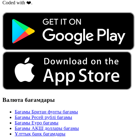
Coded with ❤️.
Валюта бағамдары
Бағамы Британ фунты бағамы
Бағамы Ресей рублі бағамы
Бағамы Еуро бағамы
Бағамы АҚШ доллары бағамы
Ұлттық банк бағамдары