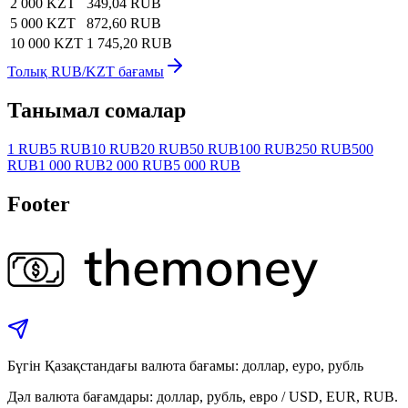
2 000 KZT
349,04 RUB
5 000 KZT
872,60 RUB
10 000 KZT
1 745,20 RUB
Толық RUB/KZT бағамы
Танымал сомалар
1 RUB
5 RUB
10 RUB
20 RUB
50 RUB
100 RUB
250 RUB
500
RUB
1 000 RUB
2 000 RUB
5 000 RUB
Footer
Бүгін Қазақстандағы валюта бағамы: доллар, еуро, рубль
Дәл валюта бағамдары: доллар, рубль, евро / USD, EUR, RUB.