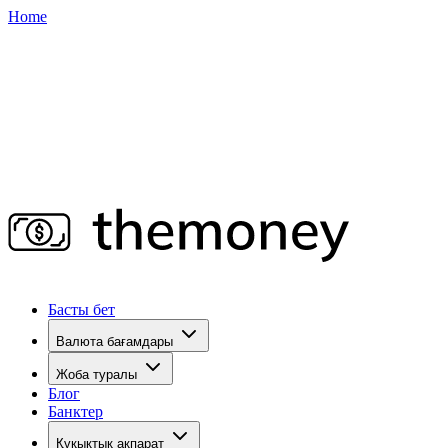
Home
Басты бет
Валюта бағамдары
Жоба туралы
Блог
Банктер
Құқықтық ақпарат