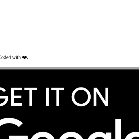
oded with ❤️.