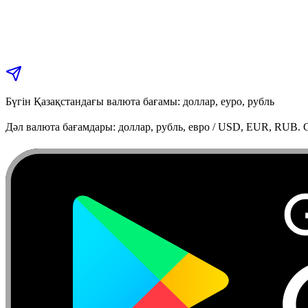
Бүгін Қазақстандағы валюта бағамы: доллар, еуро, рубль
Дәл валюта бағамдары: доллар, рубль, евро / USD, EUR, RUB. C