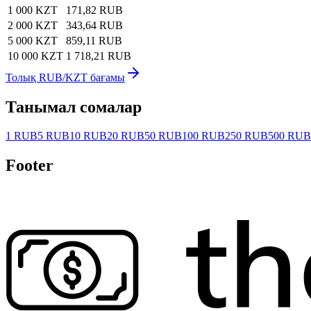
1 000 KZT
171,82 RUB
2 000 KZT
343,64 RUB
5 000 KZT
859,11 RUB
10 000 KZT
1 718,21 RUB
Толық RUB/KZT бағамы
Танымал сомалар
1 RUB
5 RUB
10 RUB
20 RUB
50 RUB
100 RUB
250 RUB
500 RUB
Footer