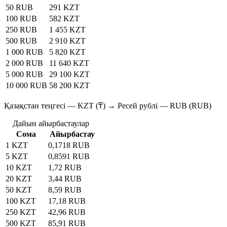
50 RUB
291 KZT
100 RUB
582 KZT
250 RUB
1 455 KZT
500 RUB
2 910 KZT
1 000 RUB
5 820 KZT
2 000 RUB
11 640 KZT
5 000 RUB
29 100 KZT
10 000 RUB
58 200 KZT
Қазақстан теңгесі — KZT (₸) → Ресей рублі — RUB (RUB)
Дайын айырбастаулар
Сома
Айырбастау
1 KZT
0,1718 RUB
5 KZT
0,8591 RUB
10 KZT
1,72 RUB
20 KZT
3,44 RUB
50 KZT
8,59 RUB
100 KZT
17,18 RUB
250 KZT
42,96 RUB
500 KZT
85,91 RUB