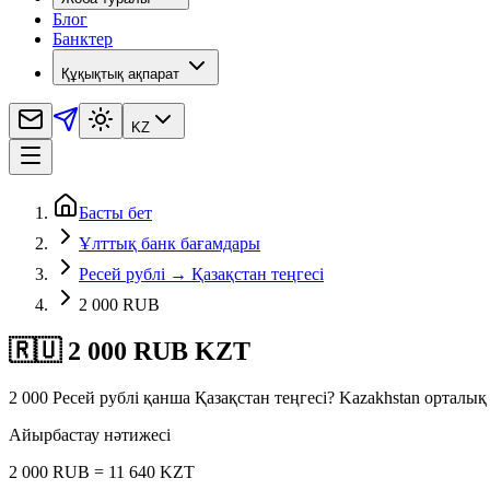
Блог
Банктер
Құқықтық ақпарат
KZ
Басты бет
Ұлттық банк бағамдары
Ресей рублі → Қазақстан теңгесі
2 000 RUB
🇷🇺 2 000 RUB KZT
2 000 Ресей рублі қанша Қазақстан теңгесі? Kazakhstan орталы
Айырбастау нәтижесі
2 000 RUB = 11 640 KZT