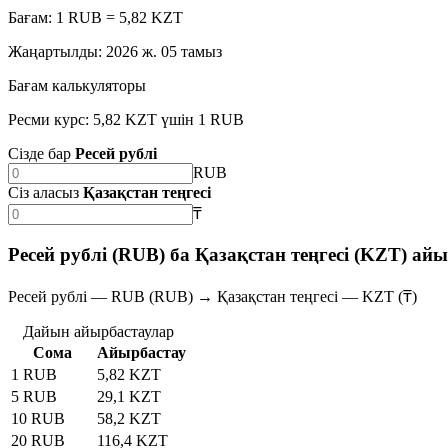
Бағам: 1 RUB = 5,82 KZT
Жаңартылды
:
2026 ж. 05 тамыз
Бағам калькуляторы
Ресми курс: 5,82 KZT үшін 1 RUB
Сізде бар
Ресей рублі
RUB
Сіз аласыз
Қазақстан теңгесі
₸
Ресей рублі (RUB) ба Қазақстан теңгесі (KZT) ай
Ресей рублі — RUB (RUB) → Қазақстан теңгесі — KZT (₸)
Дайын айырбастаулар
Сома
Айырбастау
1 RUB
5,82 KZT
5 RUB
29,1 KZT
10 RUB
58,2 KZT
20 RUB
116,4 KZT