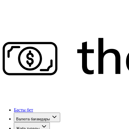
Басты бет
Валюта бағамдары
Жоба туралы