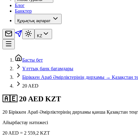
Блог
Банктер
Құқықтық ақпарат
KZ
Басты бет
Ұлттық банк бағамдары
Біріккен Араб Әмірліктерінің дирхамы → Қазақстан те
20 AED
🇦🇪 20 AED KZT
20 Біріккен Араб Әмірліктерінің дирхамы қанша Қазақстан тең
Айырбастау нәтижесі
20 AED = 2 559,2 KZT