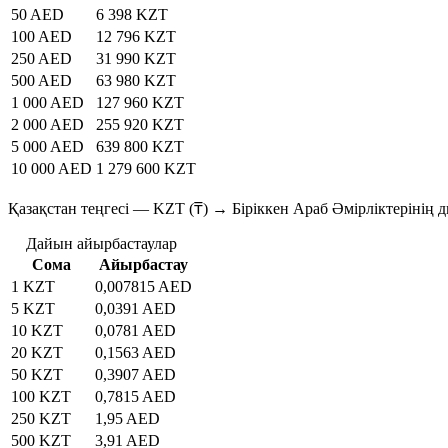
50 AED
6 398 KZT
100 AED
12 796 KZT
250 AED
31 990 KZT
500 AED
63 980 KZT
1 000 AED
127 960 KZT
2 000 AED
255 920 KZT
5 000 AED
639 800 KZT
10 000 AED
1 279 600 KZT
Қазақстан теңгесі — KZT (₸) → Біріккен Араб Әмірліктеріні
Дайын айырбастаулар
Сома
Айырбастау
1 KZT
0,007815 AED
5 KZT
0,0391 AED
10 KZT
0,0781 AED
20 KZT
0,1563 AED
50 KZT
0,3907 AED
100 KZT
0,7815 AED
250 KZT
1,95 AED
500 KZT
3,91 AED