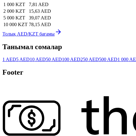
1 000 KZT
7,81 AED
2 000 KZT
15,63 AED
5 000 KZT
39,07 AED
10 000 KZT
78,15 AED
Толық AED/KZT бағамы
Танымал сомалар
1 AED
5 AED
10 AED
50 AED
100 AED
250 AED
500 AED
1 000 A
Footer