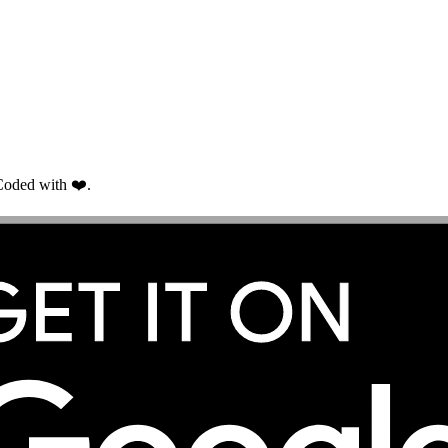
oded with ❤️.