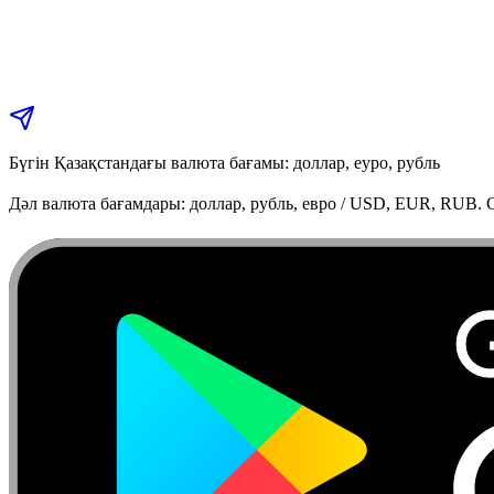
Бүгін Қазақстандағы валюта бағамы: доллар, еуро, рубль
Дәл валюта бағамдары: доллар, рубль, евро / USD, EUR, RUB. C