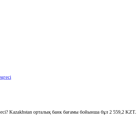
ңгесі
гесі? Kazakhstan орталық банк бағамы бойынша бұл 2 559,2 KZT.