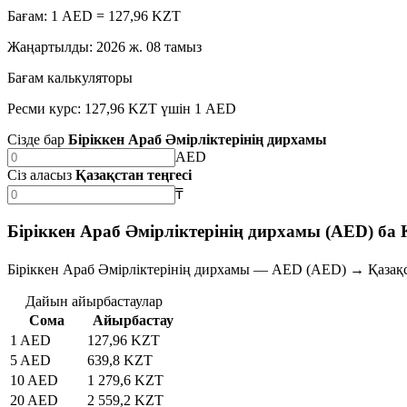
Бағам: 1 AED = 127,96 KZT
Жаңартылды
:
2026 ж. 08 тамыз
Бағам калькуляторы
Ресми курс: 127,96 KZT үшін 1 AED
Сізде бар
Біріккен Араб Әмірліктерінің дирхамы
AED
Сіз аласыз
Қазақстан теңгесі
₸
Біріккен Араб Әмірліктерінің дирхамы (AED) ба 
Біріккен Араб Әмірліктерінің дирхамы — AED (AED) → Қазақс
Дайын айырбастаулар
Сома
Айырбастау
1 AED
127,96 KZT
5 AED
639,8 KZT
10 AED
1 279,6 KZT
20 AED
2 559,2 KZT