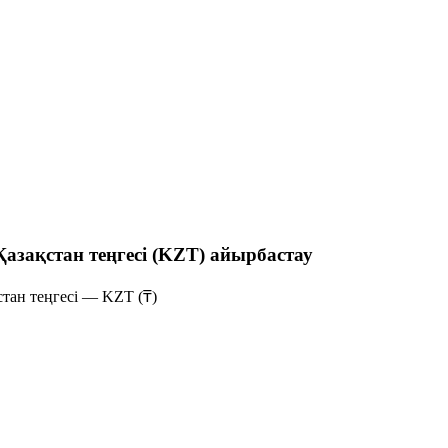
Қазақстан теңгесі (KZT) айырбастау
тан теңгесі — KZT (₸)