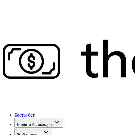
Басты бет
Валюта бағамдары
Жоба туралы