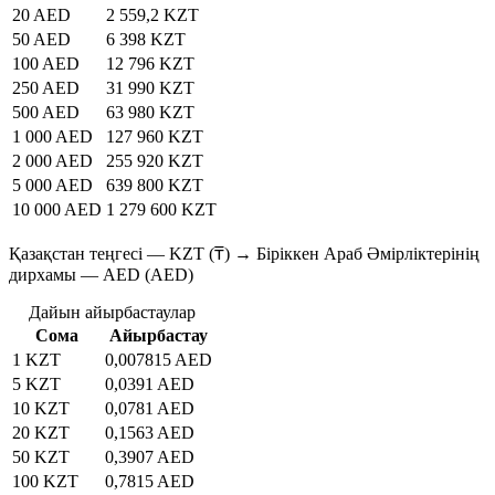
20 AED
2 559,2 KZT
50 AED
6 398 KZT
100 AED
12 796 KZT
250 AED
31 990 KZT
500 AED
63 980 KZT
1 000 AED
127 960 KZT
2 000 AED
255 920 KZT
5 000 AED
639 800 KZT
10 000 AED
1 279 600 KZT
Қазақстан теңгесі — KZT (₸) → Біріккен Араб Әмірліктерінің
дирхамы — AED (AED)
Дайын айырбастаулар
Сома
Айырбастау
1 KZT
0,007815 AED
5 KZT
0,0391 AED
10 KZT
0,0781 AED
20 KZT
0,1563 AED
50 KZT
0,3907 AED
100 KZT
0,7815 AED