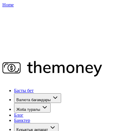
Home
Басты бет
Валюта бағамдары
Жоба туралы
Блог
Банктер
Құқықтық ақпарат