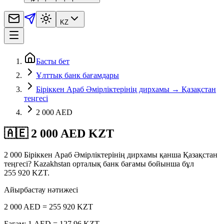
KZ
Басты бет
Ұлттық банк бағамдары
Біріккен Араб Әмірліктерінің дирхамы → Қазақстан
теңгесі
2 000 AED
🇦🇪 2 000 AED KZT
2 000 Біріккен Араб Әмірліктерінің дирхамы қанша Қазақстан
теңгесі? Kazakhstan орталық банк бағамы бойынша бұл
255 920 KZT.
Айырбастау нәтижесі
2 000 AED = 255 920 KZT
Бағам: 1 AED = 127,96 KZT