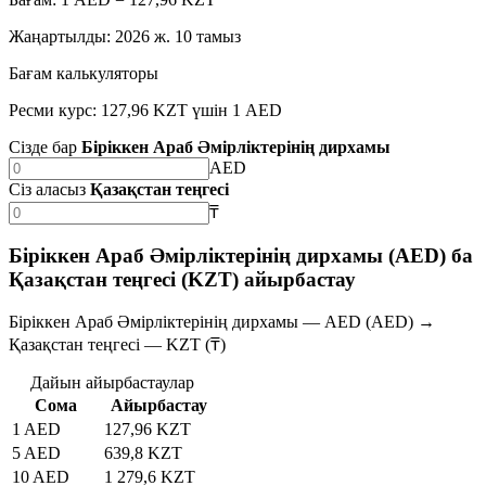
Жаңартылды
:
2026 ж. 10 тамыз
Бағам калькуляторы
Ресми курс: 127,96 KZT үшін 1 AED
Сізде бар
Біріккен Араб Әмірліктерінің дирхамы
AED
Сіз аласыз
Қазақстан теңгесі
₸
Біріккен Араб Әмірліктерінің дирхамы (AED) ба
Қазақстан теңгесі (KZT) айырбастау
Біріккен Араб Әмірліктерінің дирхамы — AED (AED) →
Қазақстан теңгесі — KZT (₸)
Дайын айырбастаулар
Сома
Айырбастау
1 AED
127,96 KZT
5 AED
639,8 KZT
10 AED
1 279,6 KZT