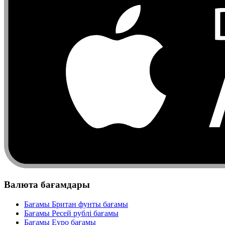
Валюта бағамдары
Бағамы Британ фунты бағамы
Бағамы Ресей рублі бағамы
Бағамы Еуро бағамы