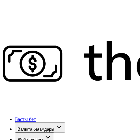
Басты бет
Валюта бағамдары
Жоба туралы