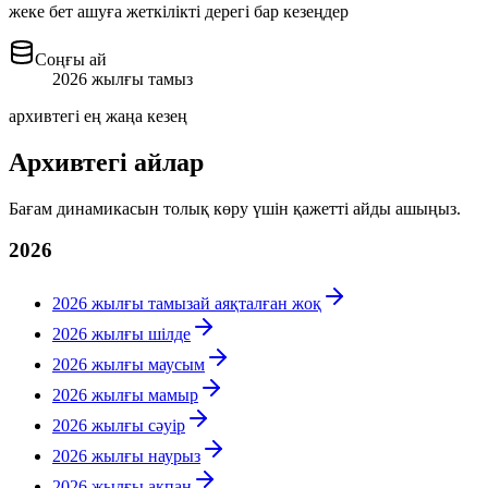
жеке бет ашуға жеткілікті дерегі бар кезеңдер
Соңғы ай
2026 жылғы тамыз
архивтегі ең жаңа кезең
Архивтегі айлар
Бағам динамикасын толық көру үшін қажетті айды ашыңыз.
2026
2026 жылғы тамыз
ай аяқталған жоқ
2026 жылғы шілде
2026 жылғы маусым
2026 жылғы мамыр
2026 жылғы сәуір
2026 жылғы наурыз
2026 жылғы ақпан