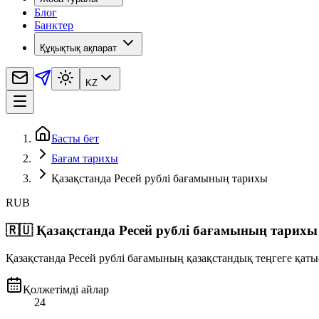
Блог
Банктер
Құқықтық ақпарат
KZ
Басты бет
Бағам тарихы
Қазақстанда Ресей рублі бағамының тарихы
RUB
🇷🇺
Қазақстанда Ресей рублі бағамының тарихы
Қазақстанда Ресей рублі бағамының қазақстандық теңгеге қатыс
Қолжетімді айлар
24