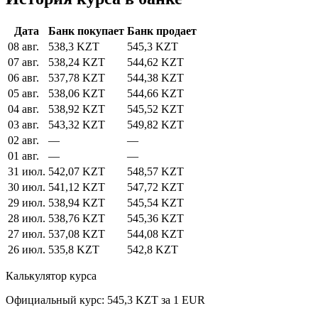
Дата
Банк покупает
Банк продает
08 авг.
538,3 KZT
545,3 KZT
07 авг.
538,24 KZT
544,62 KZT
06 авг.
537,78 KZT
544,38 KZT
05 авг.
538,06 KZT
544,66 KZT
04 авг.
538,92 KZT
545,52 KZT
03 авг.
543,32 KZT
549,82 KZT
02 авг.
—
—
01 авг.
—
—
31 июл.
542,07 KZT
548,57 KZT
30 июл.
541,12 KZT
547,72 KZT
29 июл.
538,94 KZT
545,54 KZT
28 июл.
538,76 KZT
545,36 KZT
27 июл.
537,08 KZT
544,08 KZT
26 июл.
535,8 KZT
542,8 KZT
Калькулятор курса
Официальный курс: 545,3 KZT за 1 EUR