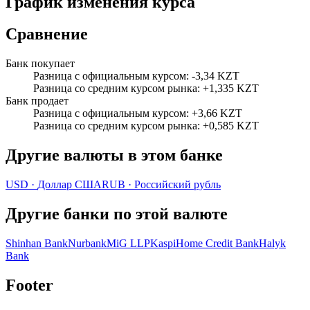
График изменения курса
Сравнение
Банк покупает
Разница с официальным курсом
:
-3,34 KZT
Разница со средним курсом рынка
:
+1,335 KZT
Банк продает
Разница с официальным курсом
:
+3,66 KZT
Разница со средним курсом рынка
:
+0,585 KZT
Другие валюты в этом банке
USD
·
Доллар США
RUB
·
Российский рубль
Другие банки по этой валюте
Shinhan Bank
Nurbank
MiG LLP
Kaspi
Home Credit Bank
Halyk
Bank
Footer