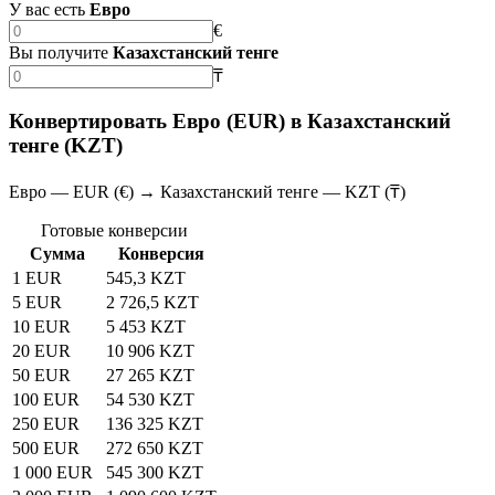
У вас есть
Евро
€
Вы получите
Казахстанский тенге
₸
Конвертировать Евро (EUR) в Казахстанский
тенге (KZT)
Евро — EUR (€) → Казахстанский тенге — KZT (₸)
Готовые конверсии
Сумма
Конверсия
1 EUR
545,3 KZT
5 EUR
2 726,5 KZT
10 EUR
5 453 KZT
20 EUR
10 906 KZT
50 EUR
27 265 KZT
100 EUR
54 530 KZT
250 EUR
136 325 KZT
500 EUR
272 650 KZT
1 000 EUR
545 300 KZT