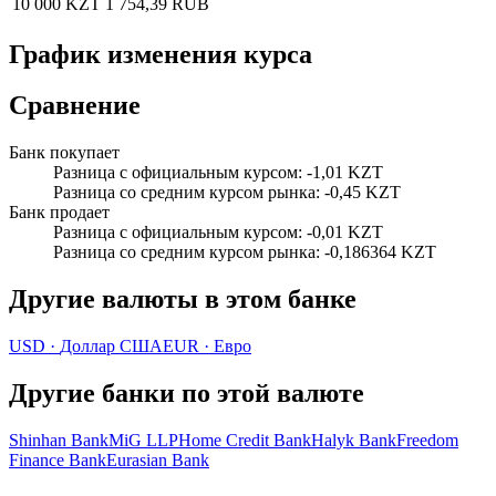
10 000 KZT
1 754,39 RUB
График изменения курса
Сравнение
Банк покупает
Разница с официальным курсом
:
-1,01 KZT
Разница со средним курсом рынка
:
-0,45 KZT
Банк продает
Разница с официальным курсом
:
-0,01 KZT
Разница со средним курсом рынка
:
-0,186364 KZT
Другие валюты в этом банке
USD
·
Доллар США
EUR
·
Евро
Другие банки по этой валюте
Shinhan Bank
MiG LLP
Home Credit Bank
Halyk Bank
Freedom
Finance Bank
Eurasian Bank