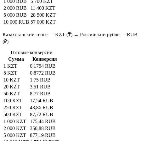
1 000 RUB
5 700 KZT
2 000 RUB
11 400 KZT
5 000 RUB
28 500 KZT
10 000 RUB
57 000 KZT
Казахстанский тенге — KZT (₸) → Российский рубль — RUB
(₽)
Готовые конверсии
Сумма
Конверсия
1 KZT
0,1754 RUB
5 KZT
0,8772 RUB
10 KZT
1,75 RUB
20 KZT
3,51 RUB
50 KZT
8,77 RUB
100 KZT
17,54 RUB
250 KZT
43,86 RUB
500 KZT
87,72 RUB
1 000 KZT
175,44 RUB
2 000 KZT
350,88 RUB
5 000 KZT
877,19 RUB