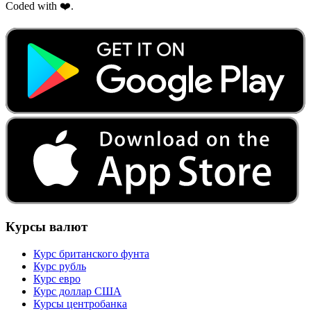
Coded with ❤️.
Курсы валют
Курс британского фунта
Курс рубль
Курс евро
Курс доллар США
Курсы центробанка