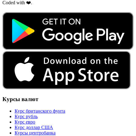
Coded with ❤️.
Курсы валют
Курс британского фунта
Курс рубль
Курс евро
Курс доллар США
Курсы центробанка