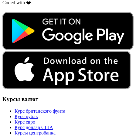
Coded with ❤️.
Курсы валют
Курс британского фунта
Курс рубль
Курс евро
Курс доллар США
Курсы центробанка