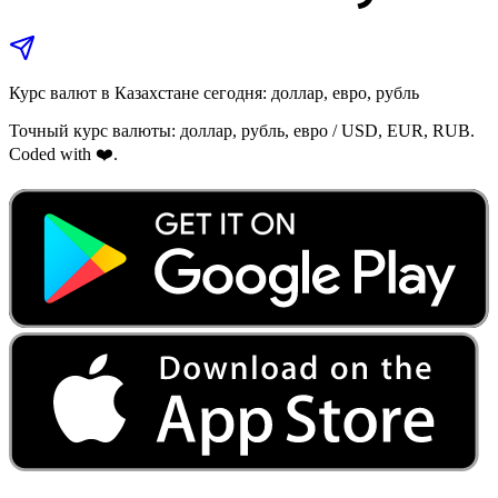
Курс валют в Казахстане сегодня: доллар, евро, рубль
Точный курс валюты: доллар, рубль, евро / USD, EUR, RUB.
Coded with ❤️.