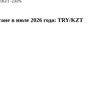
01
KZT
-2,82%
тане в июле 2026 года: TRY/KZT