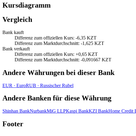
Kursdiagramm
Vergleich
Bank kauft
Differenz zum offiziellen Kurs
:
-6,35 KZT
Differenz zum Marktdurchschnitt
:
-1,625 KZT
Bank verkauft
Differenz zum offiziellen Kurs
:
+0,65 KZT
Differenz zum Marktdurchschnitt
:
-0,091667 KZT
Andere Währungen bei dieser Bank
EUR
·
Euro
RUB
·
Russischer Rubel
Andere Banken für diese Währung
Shinhan Bank
Nurbank
MiG LLP
Kaspi Bank
KZI Bank
Home Credit 
Footer