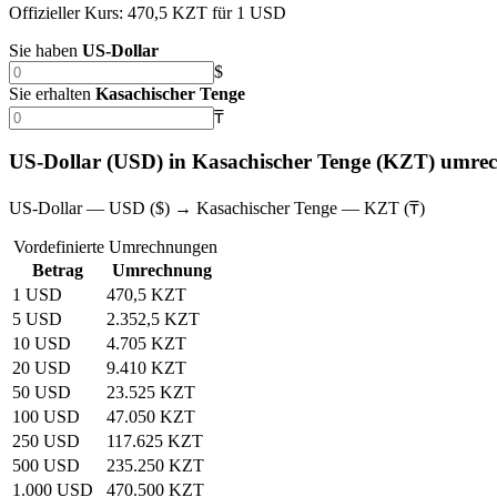
Offizieller Kurs: 470,5 KZT für 1 USD
Sie haben
US‑Dollar
$
Sie erhalten
Kasachischer Tenge
₸
US‑Dollar (USD) in Kasachischer Tenge (KZT) umre
US‑Dollar — USD ($) → Kasachischer Tenge — KZT (₸)
Vordefinierte Umrechnungen
Betrag
Umrechnung
1 USD
470,5 KZT
5 USD
2.352,5 KZT
10 USD
4.705 KZT
20 USD
9.410 KZT
50 USD
23.525 KZT
100 USD
47.050 KZT
250 USD
117.625 KZT
500 USD
235.250 KZT
1.000 USD
470.500 KZT