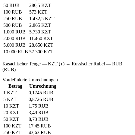
50 RUB
286,5 KZT
100 RUB
573 KZT
250 RUB
1.432,5 KZT
500 RUB
2.865 KZT
1.000 RUB
5.730 KZT
2.000 RUB
11.460 KZT
5.000 RUB
28.650 KZT
10.000 RUB
57.300 KZT
Kasachischer Tenge — KZT (₸) → Russischer Rubel — RUB
(RUB)
Vordefinierte Umrechnungen
Betrag
Umrechnung
1 KZT
0,1745 RUB
5 KZT
0,8726 RUB
10 KZT
1,75 RUB
20 KZT
3,49 RUB
50 KZT
8,73 RUB
100 KZT
17,45 RUB
250 KZT
43,63 RUB