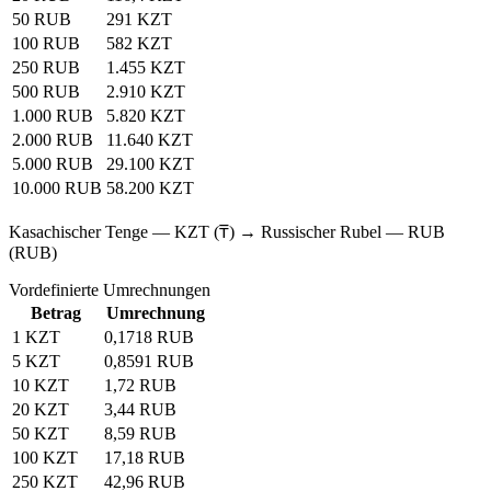
50 RUB
291 KZT
100 RUB
582 KZT
250 RUB
1.455 KZT
500 RUB
2.910 KZT
1.000 RUB
5.820 KZT
2.000 RUB
11.640 KZT
5.000 RUB
29.100 KZT
10.000 RUB
58.200 KZT
Kasachischer Tenge — KZT (₸) → Russischer Rubel — RUB
(RUB)
Vordefinierte Umrechnungen
Betrag
Umrechnung
1 KZT
0,1718 RUB
5 KZT
0,8591 RUB
10 KZT
1,72 RUB
20 KZT
3,44 RUB
50 KZT
8,59 RUB
100 KZT
17,18 RUB
250 KZT
42,96 RUB