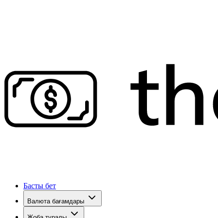
Басты бет
Валюта бағамдары
Жоба туралы