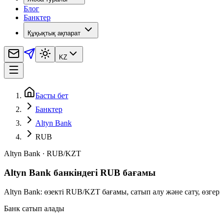
Блог
Банктер
Құқықтық ақпарат
KZ
Басты бет
Банктер
Altyn Bank
RUB
Altyn Bank
·
RUB
/
KZT
Altyn Bank банкіндегі RUB бағамы
Altyn Bank: өзекті RUB/KZT бағамы, сатып алу және сату, өзге
Банк сатып алады