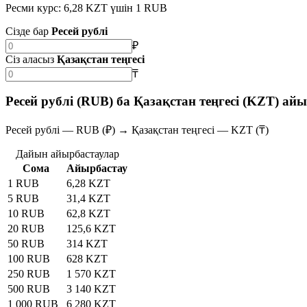
Ресми курс: 6,28 KZT үшін 1 RUB
Сізде бар
Ресей рублі
₽
Сіз аласыз
Қазақстан теңгесі
₸
Ресей рублі (RUB) ба Қазақстан теңгесі (KZT) ай
Ресей рублі — RUB (₽) → Қазақстан теңгесі — KZT (₸)
Дайын айырбастаулар
Сома
Айырбастау
1 RUB
6,28 KZT
5 RUB
31,4 KZT
10 RUB
62,8 KZT
20 RUB
125,6 KZT
50 RUB
314 KZT
100 RUB
628 KZT
250 RUB
1 570 KZT
500 RUB
3 140 KZT
1 000 RUB
6 280 KZT