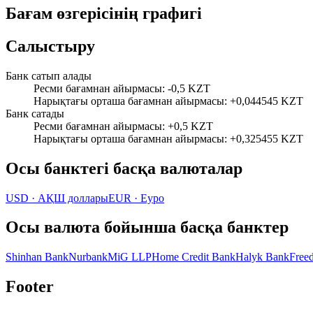
Бағам өзгерісінің графигі
Салыстыру
Банк сатып алады
Ресми бағамнан айырмасы
:
-0,5 KZT
Нарықтағы орташа бағамнан айырмасы
:
+0,044545 KZT
Банк сатады
Ресми бағамнан айырмасы
:
+0,5 KZT
Нарықтағы орташа бағамнан айырмасы
:
+0,325455 KZT
Осы банктегі басқа валюталар
USD
·
АҚШ доллары
EUR
·
Еуро
Осы валюта бойынша басқа банктер
Shinhan Bank
Nurbank
MiG LLP
Home Credit Bank
Halyk Bank
Free
Footer