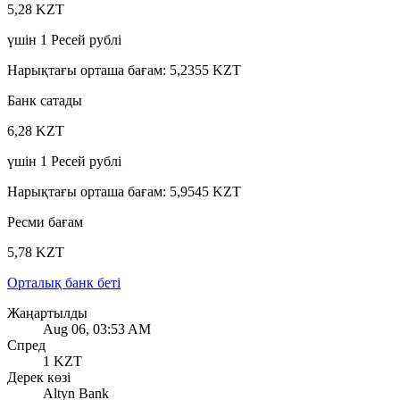
5,28 KZT
үшін
1
Ресей рублі
Нарықтағы орташа бағам
:
5,2355 KZT
Банк сатады
6,28 KZT
үшін
1
Ресей рублі
Нарықтағы орташа бағам
:
5,9545 KZT
Ресми бағам
5,78 KZT
Орталық банк беті
Жаңартылды
Aug 06, 03:53 AM
Спред
1 KZT
Дерек көзі
Altyn Bank