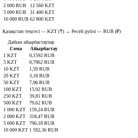
2 000 RUB
12 560 KZT
5 000 RUB
31 400 KZT
10 000 RUB
62 800 KZT
Қазақстан теңгесі — KZT (₸) → Ресей рублі — RUB (₽)
Дайын айырбастаулар
Сома
Айырбастау
1 KZT
0,1592 RUB
5 KZT
0,7962 RUB
10 KZT
1,59 RUB
20 KZT
3,18 RUB
50 KZT
7,96 RUB
100 KZT
15,92 RUB
250 KZT
39,81 RUB
500 KZT
79,62 RUB
1 000 KZT
159,24 RUB
2 000 KZT
318,47 RUB
5 000 KZT
796,18 RUB
10 000 KZT
1 592,36 RUB