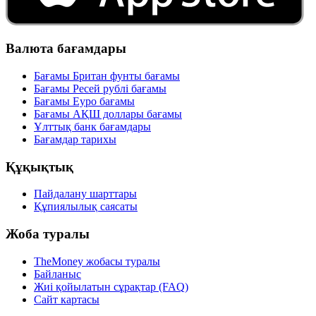
Валюта бағамдары
Бағамы Британ фунты бағамы
Бағамы Ресей рублі бағамы
Бағамы Еуро бағамы
Бағамы АҚШ доллары бағамы
Ұлттық банк бағамдары
Бағамдар тарихы
Құқықтық
Пайдалану шарттары
Құпиялылық саясаты
Жоба туралы
TheMoney жобасы туралы
Байланыс
Жиі қойылатын сұрақтар (FAQ)
Сайт картасы