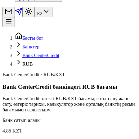
KZ
Басты бет
Банктер
Bank CenterCredit
RUB
Bank CenterCredit
·
RUB
/
KZT
Bank CenterCredit банкіндегі RUB бағамы
Bank CenterCredit: өзекті RUB/KZT бағамы, сатып алу және
сату, өзгеріс тарихы, калькулятор және орталық банктің ресми
бағамымен салыстыру.
Банк сатып алады
4,85 KZT