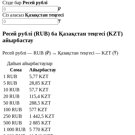
Сізде бар
Ресей рублі
₽
Сіз аласыз
Қазақстан теңгесі
₸
Ресей рублі (RUB) ба Қазақстан теңгесі (KZT)
айырбастау
Ресей рублі — RUB (₽) → Қазақстан теңгесі — KZT (₸)
Дайын айырбастаулар
Сома
Айырбастау
1 RUB
5,77 KZT
5 RUB
28,85 KZT
10 RUB
57,7 KZT
20 RUB
115,4 KZT
50 RUB
288,5 KZT
100 RUB
577 KZT
250 RUB
1 442,5 KZT
500 RUB
2 885 KZT
1 000 RUB
5 770 KZT