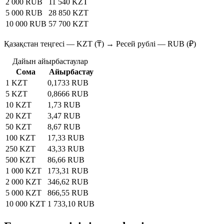
2 000 RUB
11 540 KZT
5 000 RUB
28 850 KZT
10 000 RUB
57 700 KZT
Қазақстан теңгесі — KZT (₸) → Ресей рублі — RUB (₽)
Дайын айырбастаулар
Сома
Айырбастау
1 KZT
0,1733 RUB
5 KZT
0,8666 RUB
10 KZT
1,73 RUB
20 KZT
3,47 RUB
50 KZT
8,67 RUB
100 KZT
17,33 RUB
250 KZT
43,33 RUB
500 KZT
86,66 RUB
1 000 KZT
173,31 RUB
2 000 KZT
346,62 RUB
5 000 KZT
866,55 RUB
10 000 KZT
1 733,10 RUB