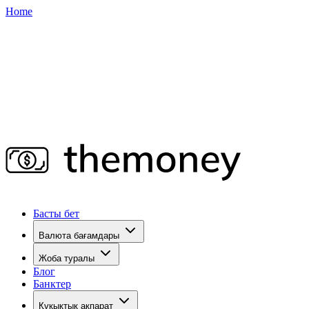
Home
Басты бет
Валюта бағамдары
Жоба туралы
Блог
Банктер
Құқықтық ақпарат