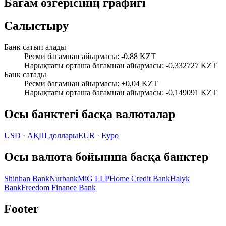
Бағам өзгерісінің графигі
Салыстыру
Банк сатып алады
Ресми бағамнан айырмасы
:
-0,88 KZT
Нарықтағы орташа бағамнан айырмасы
:
-0,332727 KZT
Банк сатады
Ресми бағамнан айырмасы
:
+0,04 KZT
Нарықтағы орташа бағамнан айырмасы
:
-0,149091 KZT
Осы банктегі басқа валюталар
USD
·
АҚШ доллары
EUR
·
Еуро
Осы валюта бойынша басқа банктер
Shinhan Bank
Nurbank
MiG LLP
Home Credit Bank
Halyk
Bank
Freedom Finance Bank
Footer