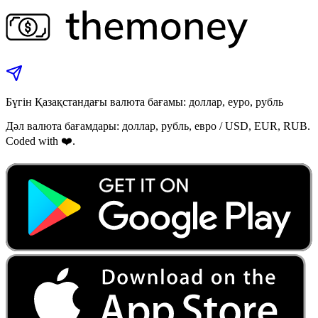
Бүгін Қазақстандағы валюта бағамы: доллар, еуро, рубль
Дәл валюта бағамдары: доллар, рубль, евро / USD, EUR, RUB.
Coded with ❤️.