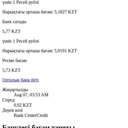
үшін
1
Ресей рублі
Нарықтағы орташа бағам
:
5,1827 KZT
Банк сатады
5,77 KZT
үшін
1
Ресей рублі
Нарықтағы орташа бағам
:
5,9191 KZT
Ресми бағам
5,73 KZT
Орталық банк беті
Жаңартылды
Aug 07, 03:53 AM
Спред
0,92 KZT
Дерек көзі
Bank CenterCredit
Банктегі бағам тарихы