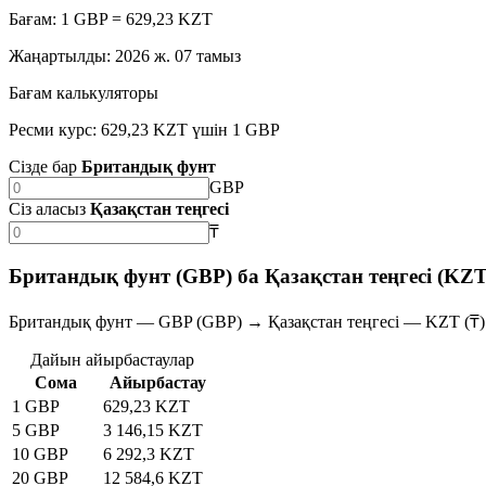
Бағам: 1 GBP = 629,23 KZT
Жаңартылды
:
2026 ж. 07 тамыз
Бағам калькуляторы
Ресми курс: 629,23 KZT үшін 1 GBP
Сізде бар
Британдық фунт
GBP
Сіз аласыз
Қазақстан теңгесі
₸
Британдық фунт (GBP) ба Қазақстан теңгесі (KZ
Британдық фунт — GBP (GBP) → Қазақстан теңгесі — KZT (₸)
Дайын айырбастаулар
Сома
Айырбастау
1 GBP
629,23 KZT
5 GBP
3 146,15 KZT
10 GBP
6 292,3 KZT
20 GBP
12 584,6 KZT