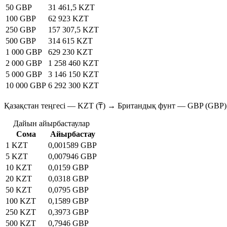
50 GBP
31 461,5 KZT
100 GBP
62 923 KZT
250 GBP
157 307,5 KZT
500 GBP
314 615 KZT
1 000 GBP
629 230 KZT
2 000 GBP
1 258 460 KZT
5 000 GBP
3 146 150 KZT
10 000 GBP
6 292 300 KZT
Қазақстан теңгесі — KZT (₸) → Британдық фунт — GBP (GBP)
Дайын айырбастаулар
Сома
Айырбастау
1 KZT
0,001589 GBP
5 KZT
0,007946 GBP
10 KZT
0,0159 GBP
20 KZT
0,0318 GBP
50 KZT
0,0795 GBP
100 KZT
0,1589 GBP
250 KZT
0,3973 GBP
500 KZT
0,7946 GBP