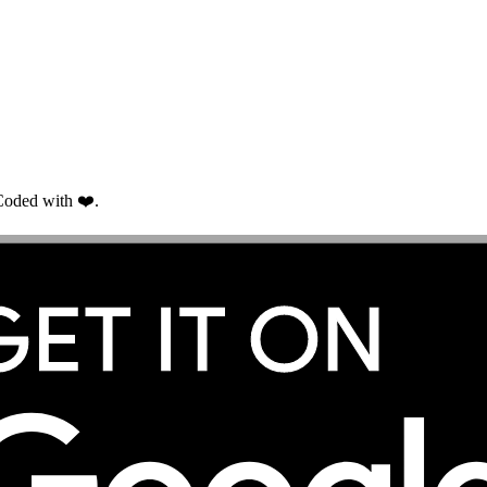
oded with ❤️.