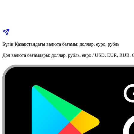
Бүгін Қазақстандағы валюта бағамы: доллар, еуро, рубль
Дәл валюта бағамдары: доллар, рубль, евро / USD, EUR, RUB. C