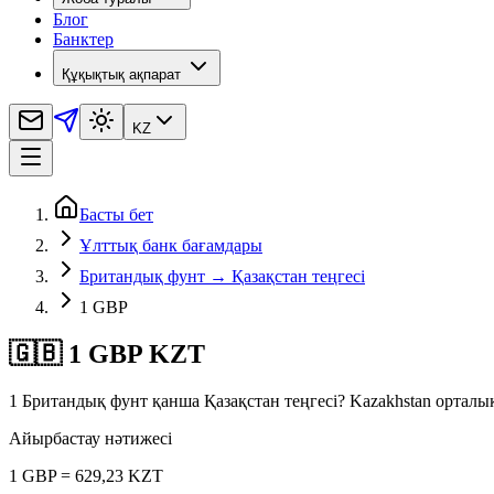
Блог
Банктер
Құқықтық ақпарат
KZ
Басты бет
Ұлттық банк бағамдары
Британдық фунт → Қазақстан теңгесі
1 GBP
🇬🇧 1 GBP KZT
1 Британдық фунт қанша Қазақстан теңгесі? Kazakhstan ортал
Айырбастау нәтижесі
1 GBP = 629,23 KZT