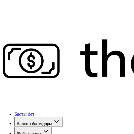
Басты бет
Валюта бағамдары
Жоба туралы