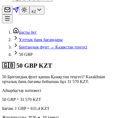
KZ
Басты бет
Ұлттық банк бағамдары
Британдық фунт → Қазақстан теңгесі
50 GBP
🇬🇧 50 GBP KZT
50 Британдық фунт қанша Қазақстан теңгесі? Kazakhstan
орталық банк бағамы бойынша бұл 31 570 KZT.
Айырбастау нәтижесі
50 GBP = 31 570 KZT
Бағам: 1 GBP = 631,4 KZT
Жаңартылды
:
2026 ж. 10 тамыз