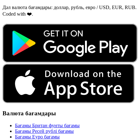
Дәл валюта бағамдары: доллар, рубль, евро / USD, EUR, RUB.
Coded with ❤️.
Валюта бағамдары
Бағамы Британ фунты бағамы
Бағамы Ресей рублі бағамы
Бағамы Еуро бағамы