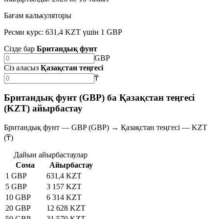
Бағам калькуляторы
Ресми курс: 631,4 KZT үшін 1 GBP
Сізде бар
Британдық фунт
GBP
Сіз аласыз
Қазақстан теңгесі
₸
Британдық фунт (GBP) ба Қазақстан теңгесі
(KZT) айырбастау
Британдық фунт — GBP (GBP) → Қазақстан теңгесі — KZT
(₸)
Дайын айырбастаулар
Сома
Айырбастау
1 GBP
631,4 KZT
5 GBP
3 157 KZT
10 GBP
6 314 KZT
20 GBP
12 628 KZT
50 GBP
31 570 KZT