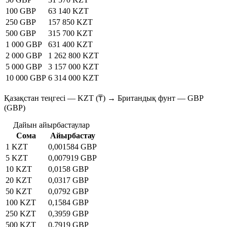
100 GBP
63 140 KZT
250 GBP
157 850 KZT
500 GBP
315 700 KZT
1 000 GBP
631 400 KZT
2 000 GBP
1 262 800 KZT
5 000 GBP
3 157 000 KZT
10 000 GBP
6 314 000 KZT
Қазақстан теңгесі — KZT (₸) → Британдық фунт — GBP
(GBP)
Дайын айырбастаулар
Сома
Айырбастау
1 KZT
0,001584 GBP
5 KZT
0,007919 GBP
10 KZT
0,0158 GBP
20 KZT
0,0317 GBP
50 KZT
0,0792 GBP
100 KZT
0,1584 GBP
250 KZT
0,3959 GBP
500 KZT
0,7919 GBP