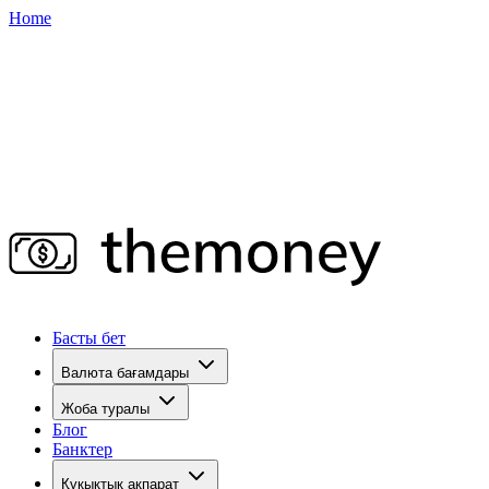
Home
Басты бет
Валюта бағамдары
Жоба туралы
Блог
Банктер
Құқықтық ақпарат