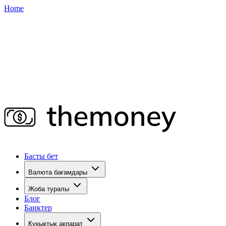
Home
Басты бет
Валюта бағамдары
Жоба туралы
Блог
Банктер
Құқықтық ақпарат