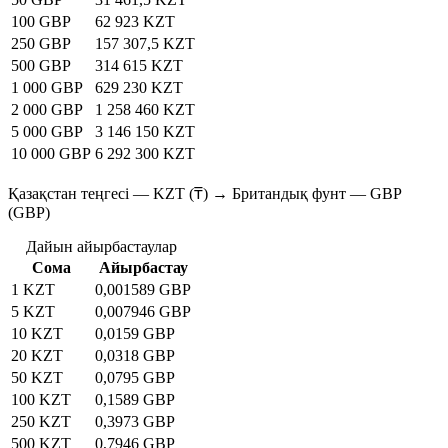
100 GBP
62 923 KZT
250 GBP
157 307,5 KZT
500 GBP
314 615 KZT
1 000 GBP
629 230 KZT
2 000 GBP
1 258 460 KZT
5 000 GBP
3 146 150 KZT
10 000 GBP
6 292 300 KZT
Қазақстан теңгесі — KZT (₸) → Британдық фунт — GBP
(GBP)
Дайын айырбастаулар
Сома
Айырбастау
1 KZT
0,001589 GBP
5 KZT
0,007946 GBP
10 KZT
0,0159 GBP
20 KZT
0,0318 GBP
50 KZT
0,0795 GBP
100 KZT
0,1589 GBP
250 KZT
0,3973 GBP
500 KZT
0,7946 GBP