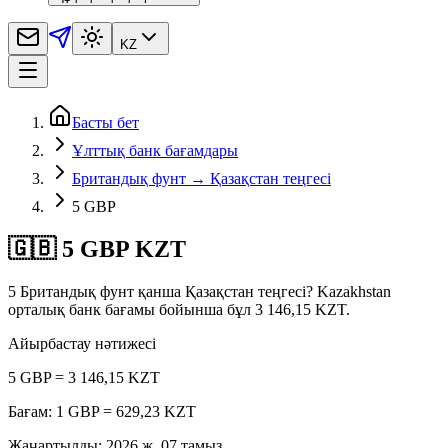
KZ
Басты бет
Ұлттық банк бағамдары
Британдық фунт → Қазақстан теңгесі
5 GBP
🇬🇧 5 GBP KZT
5 Британдық фунт қанша Қазақстан теңгесі? Kazakhstan
орталық банк бағамы бойынша бұл 3 146,15 KZT.
Айырбастау нәтижесі
5 GBP = 3 146,15 KZT
Бағам: 1 GBP = 629,23 KZT
Жаңартылды
:
2026 ж. 07 тамыз