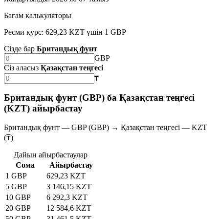
Бағам калькуляторы
Ресми курс: 629,23 KZT үшін 1 GBP
Сізде бар
Британдық фунт
GBP
Сіз аласыз
Қазақстан теңгесі
₸
Британдық фунт (GBP) ба Қазақстан теңгесі
(KZT) айырбастау
Британдық фунт — GBP (GBP) → Қазақстан теңгесі — KZT
(₸)
Дайын айырбастаулар
Сома
Айырбастау
1 GBP
629,23 KZT
5 GBP
3 146,15 KZT
10 GBP
6 292,3 KZT
20 GBP
12 584,6 KZT
50 GBP
31 461,5 KZT