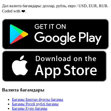
Дәл валюта бағамдары: доллар, рубль, евро / USD, EUR, RUB.
Coded with ❤️.
Валюта бағамдары
Бағамы Британ фунты бағамы
Бағамы Ресей рублі бағамы
Бағамы Еуро бағамы