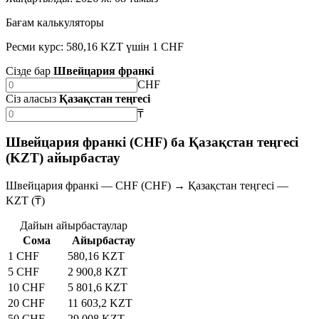
Бағам калькуляторы
Ресми курс: 580,16 KZT үшін 1 CHF
Сізде бар
Швейцария франкі
CHF
Сіз аласыз
Қазақстан теңгесі
₸
Швейцария франкі (CHF) ба Қазақстан теңгесі
(KZT) айырбастау
Швейцария франкі — CHF (CHF) → Қазақстан теңгесі —
KZT (₸)
Дайын айырбастаулар
Сома
Айырбастау
1 CHF
580,16 KZT
5 CHF
2 900,8 KZT
10 CHF
5 801,6 KZT
20 CHF
11 603,2 KZT
50 CHF
29 008 KZT