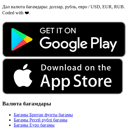
Дәл валюта бағамдары: доллар, рубль, евро / USD, EUR, RUB.
Coded with ❤️.
Валюта бағамдары
Бағамы Британ фунты бағамы
Бағамы Ресей рублі бағамы
Бағамы Еуро бағамы