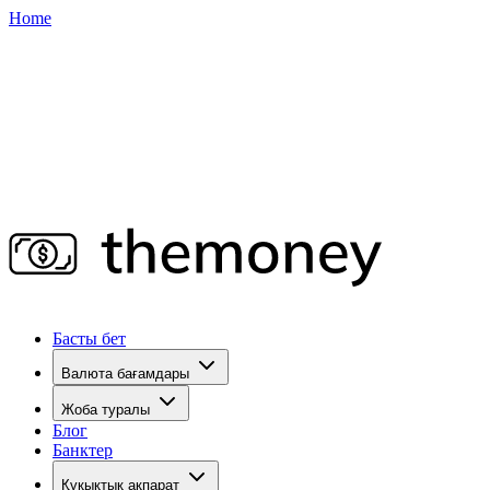
Home
Басты бет
Валюта бағамдары
Жоба туралы
Блог
Банктер
Құқықтық ақпарат