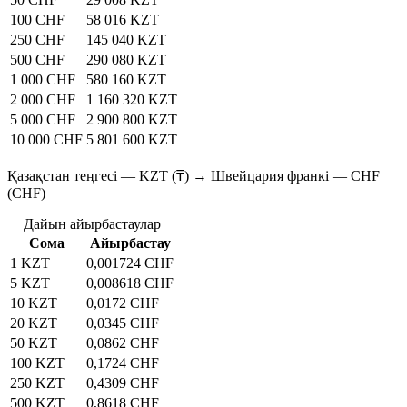
100 CHF
58 016 KZT
250 CHF
145 040 KZT
500 CHF
290 080 KZT
1 000 CHF
580 160 KZT
2 000 CHF
1 160 320 KZT
5 000 CHF
2 900 800 KZT
10 000 CHF
5 801 600 KZT
Қазақстан теңгесі — KZT (₸) → Швейцария франкі — CHF
(CHF)
Дайын айырбастаулар
Сома
Айырбастау
1 KZT
0,001724 CHF
5 KZT
0,008618 CHF
10 KZT
0,0172 CHF
20 KZT
0,0345 CHF
50 KZT
0,0862 CHF
100 KZT
0,1724 CHF
250 KZT
0,4309 CHF
500 KZT
0,8618 CHF