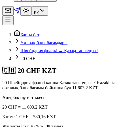
KZ
Басты бет
Ұлттық банк бағамдары
Швейцария франкі → Қазақстан теңгесі
20 CHF
🇨🇭 20 CHF KZT
20 Швейцария франкі қанша Қазақстан теңгесі? Kazakhstan
орталық банк бағамы бойынша бұл 11 603,2 KZT.
Айырбастау нәтижесі
20 CHF = 11 603,2 KZT
Бағам: 1 CHF = 580,16 KZT
Жаңартылды
:
2026 ж. 08 тамыз