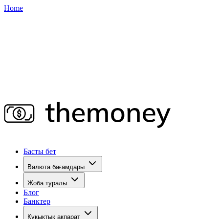
Home
Басты бет
Валюта бағамдары
Жоба туралы
Блог
Банктер
Құқықтық ақпарат