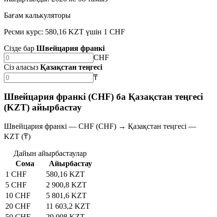
Бағам калькуляторы
Ресми курс: 580,16 KZT үшін 1 CHF
Сізде бар
Швейцария франкі
CHF
Сіз аласыз
Қазақстан теңгесі
₸
Швейцария франкі (CHF) ба Қазақстан теңгесі
(KZT) айырбастау
Швейцария франкі — CHF (CHF) → Қазақстан теңгесі —
KZT (₸)
Дайын айырбастаулар
Сома
Айырбастау
1 CHF
580,16 KZT
5 CHF
2 900,8 KZT
10 CHF
5 801,6 KZT
20 CHF
11 603,2 KZT
50 CHF
29 008 KZT