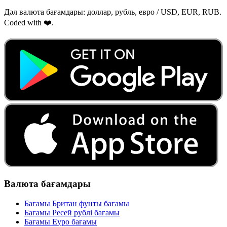
Дәл валюта бағамдары: доллар, рубль, евро / USD, EUR, RUB.
Coded with ❤️.
Валюта бағамдары
Бағамы Британ фунты бағамы
Бағамы Ресей рублі бағамы
Бағамы Еуро бағамы