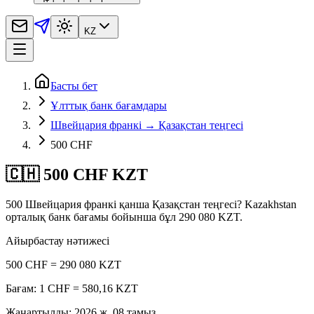
KZ
Басты бет
Ұлттық банк бағамдары
Швейцария франкі → Қазақстан теңгесі
500 CHF
🇨🇭 500 CHF KZT
500 Швейцария франкі қанша Қазақстан теңгесі? Kazakhstan
орталық банк бағамы бойынша бұл 290 080 KZT.
Айырбастау нәтижесі
500 CHF = 290 080 KZT
Бағам: 1 CHF = 580,16 KZT
Жаңартылды
:
2026 ж. 08 тамыз