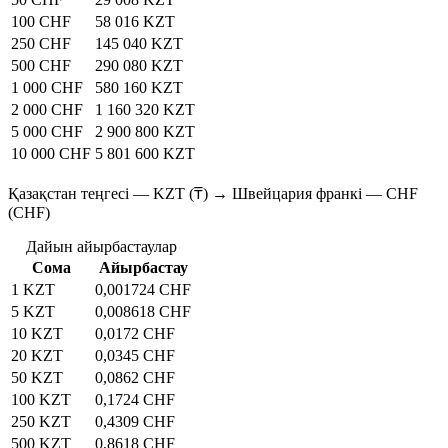
100 CHF
58 016 KZT
250 CHF
145 040 KZT
500 CHF
290 080 KZT
1 000 CHF
580 160 KZT
2 000 CHF
1 160 320 KZT
5 000 CHF
2 900 800 KZT
10 000 CHF
5 801 600 KZT
Қазақстан теңгесі — KZT (₸) → Швейцария франкі — CHF
(CHF)
Дайын айырбастаулар
Сома
Айырбастау
1 KZT
0,001724 CHF
5 KZT
0,008618 CHF
10 KZT
0,0172 CHF
20 KZT
0,0345 CHF
50 KZT
0,0862 CHF
100 KZT
0,1724 CHF
250 KZT
0,4309 CHF
500 KZT
0,8618 CHF