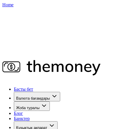
Home
Басты бет
Валюта бағамдары
Жоба туралы
Блог
Банктер
Құқықтық ақпарат