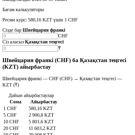
Бағам калькуляторы
Ресми курс: 580,16 KZT үшін 1 CHF
Сізде бар
Швейцария франкі
CHF
Сіз аласыз
Қазақстан теңгесі
₸
Швейцария франкі (CHF) ба Қазақстан теңгесі
(KZT) айырбастау
Швейцария франкі — CHF (CHF) → Қазақстан теңгесі —
KZT (₸)
Дайын айырбастаулар
Сома
Айырбастау
1 CHF
580,16 KZT
5 CHF
2 900,8 KZT
10 CHF
5 801,6 KZT
20 CHF
11 603,2 KZT
50 CHF
29 008 KZT