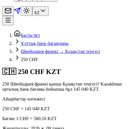
KZ
Басты бет
Ұлттық банк бағамдары
Швейцария франкі → Қазақстан теңгесі
250 CHF
🇨🇭 250 CHF KZT
250 Швейцария франкі қанша Қазақстан теңгесі? Kazakhstan
орталық банк бағамы бойынша бұл 145 040 KZT.
Айырбастау нәтижесі
250 CHF = 145 040 KZT
Бағам: 1 CHF = 580,16 KZT
Жаңартылды
:
2026 ж. 09 тамыз