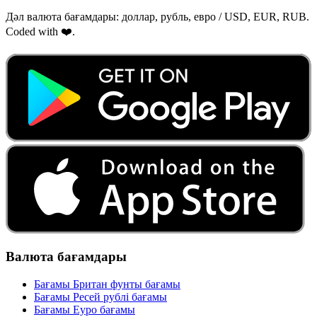
Дәл валюта бағамдары: доллар, рубль, евро / USD, EUR, RUB.
Coded with ❤️.
Валюта бағамдары
Бағамы Британ фунты бағамы
Бағамы Ресей рублі бағамы
Бағамы Еуро бағамы