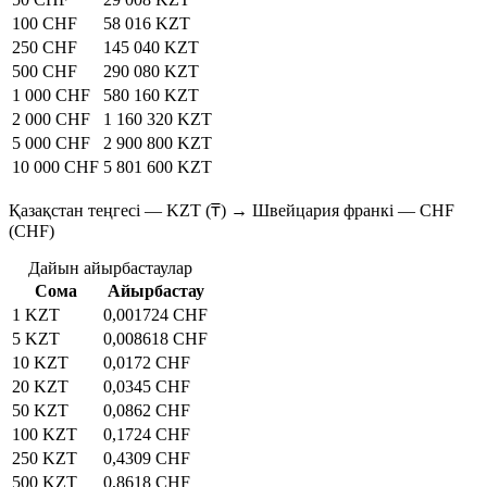
100 CHF
58 016 KZT
250 CHF
145 040 KZT
500 CHF
290 080 KZT
1 000 CHF
580 160 KZT
2 000 CHF
1 160 320 KZT
5 000 CHF
2 900 800 KZT
10 000 CHF
5 801 600 KZT
Қазақстан теңгесі — KZT (₸) → Швейцария франкі — CHF
(CHF)
Дайын айырбастаулар
Сома
Айырбастау
1 KZT
0,001724 CHF
5 KZT
0,008618 CHF
10 KZT
0,0172 CHF
20 KZT
0,0345 CHF
50 KZT
0,0862 CHF
100 KZT
0,1724 CHF
250 KZT
0,4309 CHF
500 KZT
0,8618 CHF