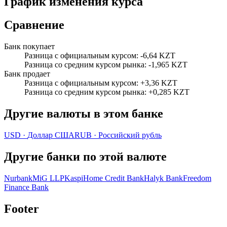
График изменения курса
Сравнение
Банк покупает
Разница с официальным курсом
:
-6,64 KZT
Разница со средним курсом рынка
:
-1,965 KZT
Банк продает
Разница с официальным курсом
:
+3,36 KZT
Разница со средним курсом рынка
:
+0,285 KZT
Другие валюты в этом банке
USD
·
Доллар США
RUB
·
Российский рубль
Другие банки по этой валюте
Nurbank
MiG LLP
Kaspi
Home Credit Bank
Halyk Bank
Freedom
Finance Bank
Footer