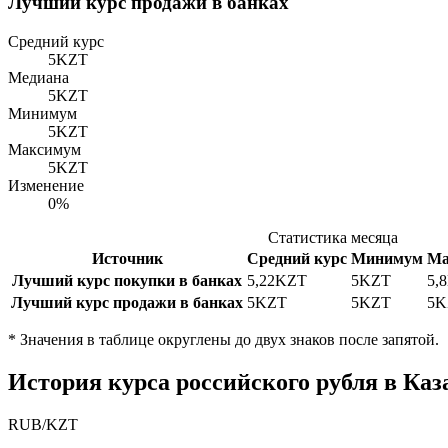
Лучший курс продажи в банках
Средний курс
5
KZT
Медиана
5
KZT
Минимум
5
KZT
Максимум
5
KZT
Изменение
0%
Статистика месяца
Источник
Средний курс
Минимум
Ма
Лучший курс покупки в банках
5,22
KZT
5
KZT
5,8
Лучший курс продажи в банках
5
KZT
5
KZT
5
K
*
Значения в таблице округлены до двух знаков после запятой.
История курса российского рубля в Каз
RUB
/
KZT