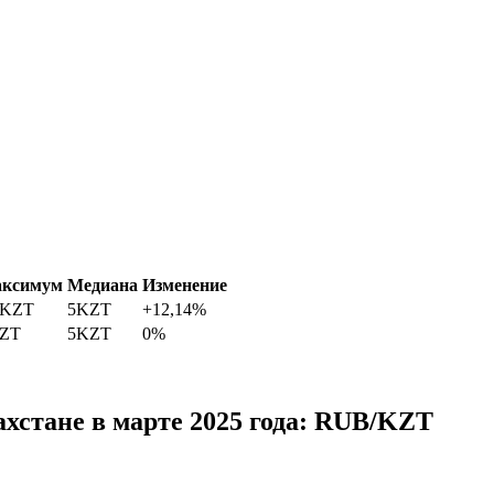
ксимум
Медиана
Изменение
KZT
5
KZT
+12,14%
ZT
5
KZT
0%
ахстане в марте 2025 года: RUB/KZT